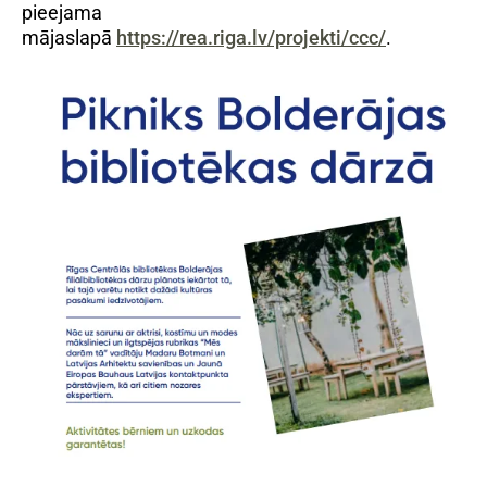
pieejama
mājaslapā
https://rea.riga.lv/projekti/ccc/
.