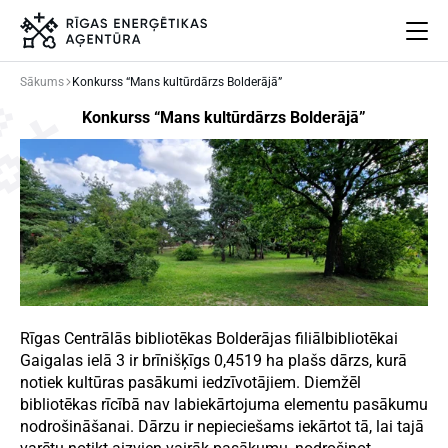
Sākums
Konkurss “Mans kultūrdārzs Bolderājā”
Par mums
Konkurss “Mans kultūrdārzs Bolderājā”
Projekti
Energoefektivitāte
Pasākumi
Jaunumi
Aprites ekonomika
Iesaisties
Elpo Rīga!
Rīgas Centrālās bibliotēkas Bolderājas filiālbibliotēkai
Ēkas atjaunošanas ABC
Gaigalas ielā 3 ir brīnišķīgs 0,4519 ha plašs dārzs, kurā
notiek kultūras pasākumi iedzīvotājiem. Diemžēl
bibliotēkas rīcībā nav labiekārtojuma elementu pasākumu
nodrošināšanai. Dārzu ir nepieciešams iekārtot tā, lai tajā
Meklēt
Language
Iestatījumi