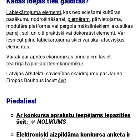
Kādas idejas tiek gaidītas?
Labiekārtojuma elementi
, kas nepieciešami kultūras
pasākumu nodrošināšanai,
piemēram
, pārvietojama,
modulāra platforma vai pergola māksliniekiem, akustikas
paneļi, soli un citi praktiski vai dekoratīvi elementi. Var
iesniegt pilnu labiekārtojuma skici vai tikai atsevišķus
elementus.
Vairāk par aprites ekonomikas principiem lasiet:
rea.riga.lv/par-aprites-ekonomiku/
Latvijas Arhitektu savienības skaidrojumu par Jauno
Eiropas Bauhaus lasiet
šeit
Piedalies!
Ar konkursa aprakstu iespējams iepazīties
šeit:
NOLIKUMS
Elektroniski aizpildāma konkursa anketa ir