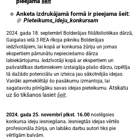
pieejama
šeit
Anketa izdrukājamā formā ir pieejama šeit:
Pieteikums_ideju_konkursam
2024. gada 18. septembrī Bolderājas filiālbiliotēkas dārzā,
Gaigalas ielā 3 REA rīkoja pikniku Bolderājas
iedzīvotājiem, lai kopā ar konkursa žūriju un jomas
ekspertiem pārrunātu nepieciešamo dārza
labiekārtojumu.
Iedzīvotāji kopā ar ekspertiem un
pašvaldības darbiniekiem izstaigāja plašo dārzu, izpētīja
tā dažādo potenciālu un izteica jau sākotnējās idejas.
Vairāki apmeklētāji šo pasākumu izmantoja, lai
Atskatu
sagatavotu pilnīgāku savas idejas pieteikumu.
uz šo tikšanos lasiet
šeit
.
2024. gada 25. novembrī plkst. 16.00
noslēgsies
konkursa ideju iesniegšana. Iesniegtās idejas vērtēs
profesionāla žūrija, un labāko darbu autori tiks pie
vērtīgām balvām.