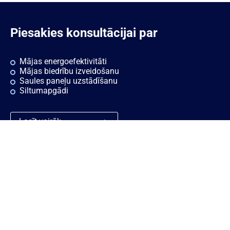
Piesakies konsultācijai par
Mājas energoefektivitāti
Mājas biedrību izveidošanu
Saules paneļu uzstādīšanu
Siltumapgādi
Lasīt vairāk
Ātrās saites
Noderīgi
Rekvizīti
Sīkdatnes
Vakances
Privātuma politika