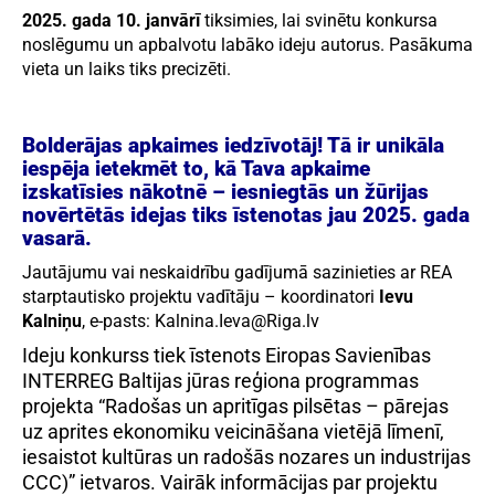
2025. gada 10. janvārī
tiksimies, lai svinētu konkursa
noslēgumu un apbalvotu labāko ideju autorus. Pasākuma
vieta un laiks tiks precizēti.
Bolderājas apkaimes iedzīvotāj! Tā ir unikāla
iespēja ietekmēt to, kā Tava apkaime
izskatīsies nākotnē – iesniegtās un žūrijas
novērtētās idejas tiks īstenotas jau 2025. gada
vasarā.
Jautājumu vai neskaidrību gadījumā sazinieties ar REA
starptautisko projektu vadītāju – koordinatori
Ievu
Kalniņu
, e-pasts: Kalnina.Ieva@Riga.lv
Ideju konkurss tiek īstenots Eiropas Savienības
INTERREG Baltijas jūras reģiona programmas
projekta “Radošas un apritīgas pilsētas – pārejas
uz aprites ekonomiku veicināšana vietējā līmenī,
iesaistot kultūras un radošās nozares un industrijas
CCC)” ietvaros. Vairāk informācijas par projektu