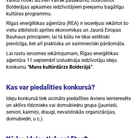
varētu notikt aizvien vairāk pasākumu, nodrošinot
Bolderājas apkaimes iedzīvotājiem pieejamu bagātīgu
kultūras programmu.
Rīgas enerģētikas aģentūra (REA) ir iecerējusi iekārtot šo
vietu atbilstoši aprites ekonomikas un Jaunā Eiropas
Bauhaus principiem, lai tā būtu ne tikai estētiski
pievilcīga, bet arī praktiska un saimnieciski pārdomāta.
Lai rastu ierosmes iekārtojumam, Rīgas enerģētikas
aģentūra 11.septembrī izsludināja iedzīvotāju ideju
konkursu
“Mans kultūrdārzs Bolderājā”
.
Kas var piedalīties konkursā?
Ideju konkursā tiek aicināts piedalīties ikviens ieinteresēts
un aktīvs rīdzinieks vai domubiedru grupa (jaunieši,
seniori, kaimiņi, draugi, nevalstiskās organizācijas,
domubiedri, u.c.).