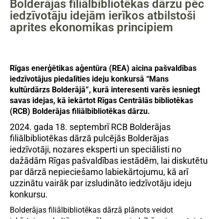
Bolderājas filiālbibliotēkas dārzu pēc
iedzīvotāju idejām ierīkos atbilstoši
aprites ekonomikas principiem
Rīgas enerģētikas aģentūra (REA) aicina pašvaldības
iedzīvotājus piedalīties ideju konkursā “Mans
kultūrdārzs Bolderājā”, kurā interesenti varēs iesniegt
savas idejas, kā iekārtot Rīgas Centrālās bibliotēkas
(RCB) Bolderājas filiālbibliotēkas dārzu.
2024. gada 18. septembrī RCB Bolderājas
filiālbibliotēkas dārzā pulcējās Bolderājas
iedzīvotāji, nozares eksperti un speciālisti no
dažādām Rīgas pašvaldības iestādēm, lai diskutētu
par dārzā nepieciešamo labiekārtojumu, kā arī
uzzinātu vairāk par izsludināto iedzīvotāju ideju
konkursu.
Bolderājas filiālbibliotēkas dārzā plānots veidot