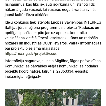
risinājumus, kas tiks iekļauti iepirkumā un īstenoti līdz
nākamā gada vasarai, lai vasaras nogalē varētu svinēt
jaunā kultūrdārza atklāšanu.
Ideju konkurss tiek īstenots Eiropas Savienības INTERREG
Baltijas jūras reģiona programmas projekta “Radošas un
apritīgas pilsētas – pārejas uz aprites ekonomiku
veicināšana vietējā līmenī, iesaistot kultūras un radošās
nozares un industrijas CCC)” ietvaros. Vairāk informācijas
par projektu pieejama mājaslapā
https://rea.riga.lv/projekti/ccc/
.
Informāciju sagatavoja: Ineta Miglāne, Rīgas pašvaldības
Komunikācijas pārvaldes Ārējās komunikācijas nodaļas
projektu koordinatore, tālrunis: 29363334, e-pasts:
ineta.miglane@riga.lv.