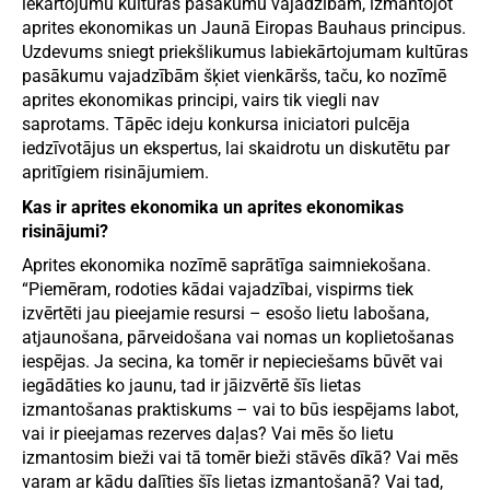
iekārtojumu kultūras pasākumu vajadzībām, izmantojot
aprites ekonomikas un Jaunā Eiropas Bauhaus principus.
Uzdevums sniegt priekšlikumus labiekārtojumam kultūras
pasākumu vajadzībām šķiet vienkāršs, taču, ko nozīmē
aprites ekonomikas principi, vairs tik viegli nav
saprotams. Tāpēc ideju konkursa iniciatori pulcēja
iedzīvotājus un ekspertus, lai skaidrotu un diskutētu par
apritīgiem risinājumiem.
Kas ir aprites ekonomika un aprites ekonomikas
risinājumi?
Aprites ekonomika nozīmē saprātīga saimniekošana.
“Piemēram, rodoties kādai vajadzībai, vispirms tiek
izvērtēti jau pieejamie resursi – esošo lietu labošana,
atjaunošana, pārveidošana vai nomas un koplietošanas
iespējas. Ja secina, ka tomēr ir nepieciešams būvēt vai
iegādāties ko jaunu, tad ir jāizvērtē šīs lietas
izmantošanas praktiskums – vai to būs iespējams labot,
vai ir pieejamas rezerves daļas? Vai mēs šo lietu
izmantosim bieži vai tā tomēr bieži stāvēs dīkā? Vai mēs
varam ar kādu dalīties šīs lietas izmantošanā? Vai tad,