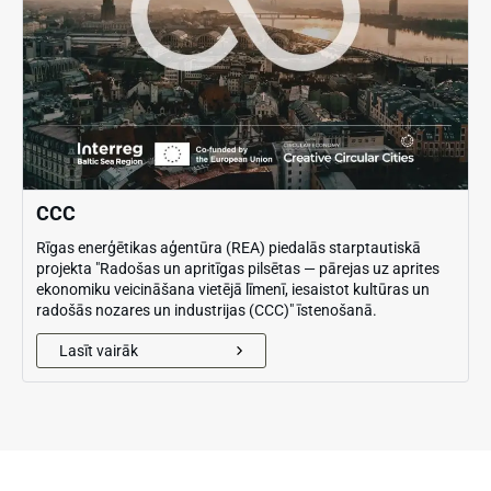
CCC
Rīgas enerģētikas aģentūra (REA) piedalās starptautiskā
projekta "Radošas un apritīgas pilsētas — pārejas uz aprites
ekonomiku veicināšana vietējā līmenī, iesaistot kultūras un
radošās nozares un industrijas (CCC)" īstenošanā.
Lasīt vairāk