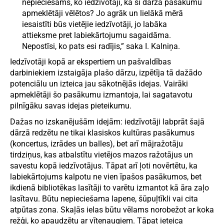
nepieciešams, ko iedzīvotāji, kā šī dārza pasākumu
apmeklētāji vēlētos? Jo agrāk un lielākā mērā
iesaistīti būs vietējie iedzīvotāji, jo labāka
attieksme pret labiekārtojumu sagaidāma.
Nepostīsi, ko pats esi radījis,” saka I. Kalniņa.
Iedzīvotāji kopā ar ekspertiem un pašvaldības
darbiniekiem izstaigāja plašo dārzu, izpētīja tā dažādo
potenciālu un izteica jau sākotnējās idejas. Vairāki
apmeklētāji šo pasākumu izmantoja, lai sagatavotu
pilnīgāku savas idejas pieteikumu.
Dažas no izskanējušām idejām: iedzīvotāji labprāt šajā
dārzā redzētu ne tikai klasiskos kultūras pasākumus
(koncertus, izrādes un balles), bet arī mājražotāju
tirdziņus, kas atbalstītu vietējos mazos ražotājus un
savestu kopā iedzīvotājus. Tāpat arī ļoti novērtētu, ka
labiekārtojums kalpotu ne vien īpašos pasākumos, bet
ikdienā bibliotēkas lasītāji to varētu izmantot kā āra zaļo
lasītavu. Būtu nepieciešama lapene, šūpuļtīkli vai cita
atpūtas zona. Skaļās ielas būtu vēlams norobežot ar koka
režģi, ko apaudzētu ar vīteņaugiem. Tāpat ieteica