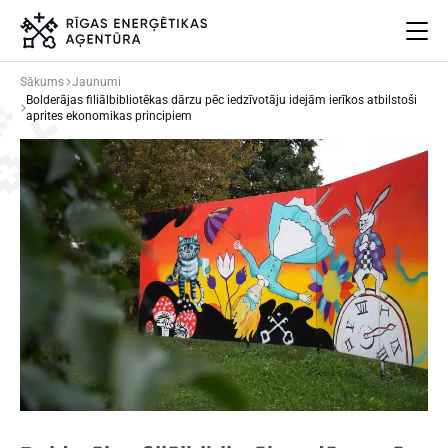
Sākums
Jaunumi
Bolderājas filiālbibliotēkas dārzu pēc iedzīvotāju idejām ierīkos atbilstoši
Par mums
aprites ekonomikas principiem
Projekti
Energoefektivitāte
Pasākumi
Jaunumi
Aprites ekonomika
Iesaisties
Elpo Rīga!
Ēkas atjaunošanas ABC
Meklēt
Language
Iestatījumi