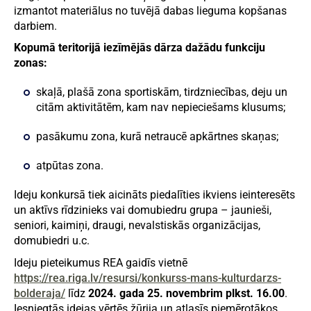
izmantot materiālus no tuvējā dabas lieguma kopšanas
darbiem.
Kopumā teritorijā iezīmējās dārza dažādu funkciju
zonas:
skaļā, plašā zona sportiskām, tirdzniecības, deju un
citām aktivitātēm, kam nav nepieciešams klusums;
pasākumu zona, kurā netraucē apkārtnes skaņas;
atpūtas zona.
Ideju konkursā tiek aicināts piedalīties ikviens ieinteresēts
un aktīvs rīdzinieks vai domubiedru grupa – jaunieši,
seniori, kaimiņi, draugi, nevalstiskās organizācijas,
domubiedri u.c.
Ideju pieteikumus REA gaidīs vietnē
https://rea.riga.lv/resursi/konkurss-mans-kulturdarzs-
bolderaja/
līdz
2024. gada 25. novembrim plkst. 16.00
.
Iesniegtās idejas vērtēs žūrija un atlasīs piemērotākos