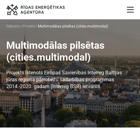
Sākums
Projekti
Multimodālas pilsētas (cities.multimodal)
Par mums
Multimodālas pilsētas
Projekti
Energoefektivitāte
(cities.multimodal)
Pasākumi
Jaunumi
Projekts īstenots Eiropas Savienības Interreg Baltijas
jūras reģiona pārrobežu sadarbības programmas
Aprites ekonomika
2014.-2020. gadam (Interreg BSR) ietvaros.
Iesaisties
Elpo Rīga!
Ēkas atjaunošanas ABC
Meklēt
Language
Iestatījumi