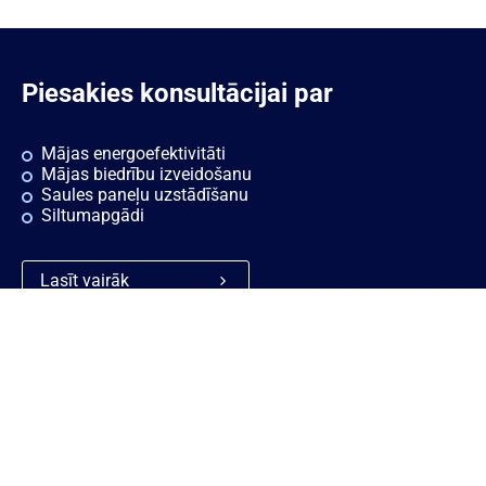
Piesakies konsultācijai par
Mājas energoefektivitāti
Mājas biedrību izveidošanu
Saules paneļu uzstādīšanu
Siltumapgādi
Lasīt vairāk
Ātrās saites
Noderīgi
Rekvizīti
Sīkdatnes