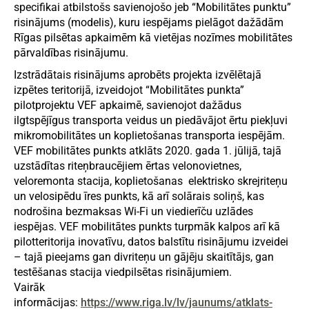
specifikai atbilstošs savienojošo jeb “Mobilitātes punktu”
risinājums (modelis), kuru iespējams pielāgot dažādām
Rīgas pilsētas apkaimēm kā vietējas nozīmes mobilitātes
pārvaldības risinājumu.
Izstrādātais risinājums aprobēts projekta izvēlētajā
izpētes teritorijā, izveidojot “Mobilitātes punkta”
pilotprojektu VEF apkaimē, savienojot dažādus
ilgtspējīgus transporta veidus un piedāvājot ērtu piekļuvi
mikromobilitātes un koplietošanas transporta iespējām.
VEF mobilitātes punkts atklāts 2020. gada 1. jūlijā, tajā
uzstādītas riteņbraucējiem ērtas velonovietnes,
veloremonta stacija, koplietošanas elektrisko skrejriteņu
un velosipēdu īres punkts, kā arī solārais soliņš, kas
nodrošina bezmaksas Wi-Fi un viedierīču uzlādes
iespējas. VEF mobilitātes punkts turpmāk kalpos arī kā
pilotteritorija inovatīvu, datos balstītu risinājumu izveidei
– tajā pieejams gan divriteņu un gājēju skaitītājs, gan
testēšanas stacija viedpilsētas risinājumiem.
Vairāk
informācijas:
https://www.riga.lv/lv/jaunums/atklats-