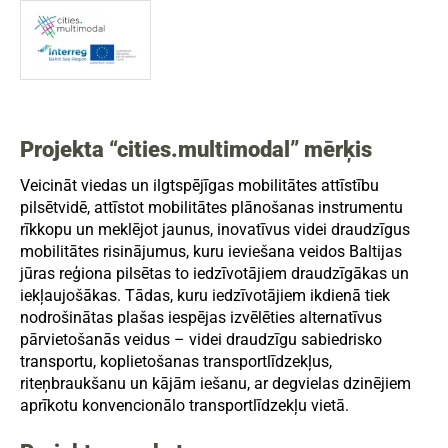
Projekta “cities.multimodal” mērķis
Veicināt viedas un ilgtspējīgas mobilitātes attīstību
pilsētvidē, attīstot mobilitātes plānošanas instrumentu
rīkkopu un meklējot jaunus, inovatīvus videi draudzīgus
mobilitātes risinājumus, kuru ieviešana veidos Baltijas
jūras reģiona pilsētas to iedzīvotājiem draudzīgākas un
iekļaujošākas. Tādas, kuru iedzīvotājiem ikdienā tiek
nodrošinātas plašas iespējas izvēlēties alternatīvus
pārvietošanās veidus – videi draudzīgu sabiedrisko
transportu, koplietošanas transportlīdzekļus,
riteņbraukšanu un kājām iešanu, ar degvielas dzinējiem
aprīkotu konvencionālo transportlīdzekļu vietā.