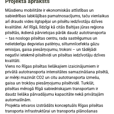
Projekta apraksts
Mūsdienu mobilitāte ir ekonomiskās attīstības un
sabiedrības labklājības pamatnosacījums, taču vienlaikus
arī drauds vides ilgtspējai un pilsētu iedzīvotāju dzīves
kvalitātei. Arī Rīgā, līdzīgi kā citās Baltijas jūras reģiona
pilsētās, ikdienā pārvietojas pārāk daudz autotransporta
– tas noslogo pilsētas centru, rada sastrēgumus un
nelietderīgu degvielas patēriņu, siltumnīcefekta gāzu
emisijas, gaisa piesārņojumu, troksni – un tādējādi
negatīvi ietekmē pilsētvidi un pilsētas iedzīvotāju dzīves
kvalitāti.
Viens no Rīgas pilsētas lielākajiem izaicinājumiem ir
privātā autotransporta intensitātes samazināšana pilsētā,
ar mērķi mazināt CO2 un citu autotransporta izmešu,
gaisa un trokšņu piesārņojumu pilsētvidē. Turklāt,
pilsētas mērogā Rīgā sabiedriskajam transportam ir
daudz lielāka pārvadājumu kapacitāte nekā privātajām
automašīnām.
Projekta ietvaros izstrādāts konceptuāls Rīgas pilsētas
transporta infrastruktūrai un transporta plānošanas