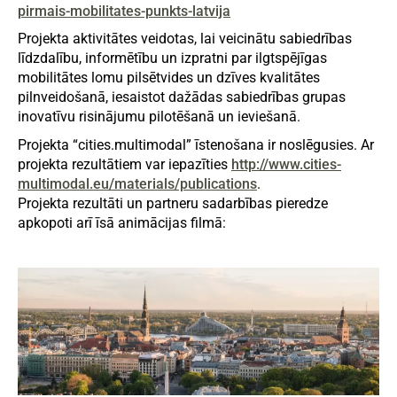
pirmais-mobilitates-punkts-latvija
Projekta aktivitātes veidotas, lai veicinātu sabiedrības
līdzdalību, informētību un izpratni par ilgtspējīgas
mobilitātes lomu pilsētvides un dzīves kvalitātes
pilnveidošanā, iesaistot dažādas sabiedrības grupas
inovatīvu risinājumu pilotēšanā un ieviešanā.
Projekta “cities.multimodal” īstenošana ir noslēgusies. Ar
projekta rezultātiem var iepazīties
http://www.cities-
multimodal.eu/materials/publications
.
Projekta rezultāti un partneru sadarbības pieredze
apkopoti arī īsā animācijas filmā: