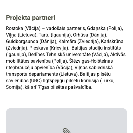
Projekta partneri
Rostoka (Vācija) – vadošais partneris, Gdaņska (Polija),
Viļņa (Lietuva), Tartu (Igaunija), Orhūsa (Dānija),
Guldborgsunda (Dānija), Kalmāra (Zviedrija), Karlskrūna
(Zviedrija), Pleskava (Krievija), Baltijas studiju institūts
(Igaunija), Berlīnes Tehniskā universitāte (Vācija), Aktīvās
mobilitātes savienība (Polija), Šlēzvigas-Holšteinas
riteņbraucēju apvienība (Vācija), Viļņas sabiedriskā
transporta departaments (Lietuva), Baltijas pilsētu
savienības (UBC) Ilgtspējīgu pilsētu komisija (Turku,
Somija), kā arī Rīgas pilsētas pašvaldība.