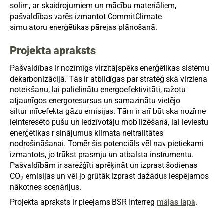
solim, ar skaidrojumiem un mācību materiāliem,
pašvaldības varēs izmantot CommitClimate
simulatoru enerģētikas pārejas plānošanā.
Projekta apraksts
Pašvaldības ir nozīmīgs virzītājspēks enerģētikas sistēmu
dekarbonizācijā. Tās ir atbildīgas par stratēģiskā virziena
noteikšanu, lai palielinātu energoefektivitāti, ražotu
atjaunīgos energoresursus un samazinātu vietējo
siltumnīcefekta gāzu emisijas. Tām ir arī būtiska nozīme
ieinteresēto pušu un iedzīvotāju mobilizēšanā, lai ieviestu
enerģētikas risinājumus klimata neitralitātes
nodrošināšanai. Tomēr šis potenciāls vēl nav pietiekami
izmantots, jo trūkst prasmju un atbalsta instrumentu.
Pašvaldībām ir sarežģīti aprēķināt un izprast šodienas
CO
emisijas un vēl jo grūtāk izprast dažādus iespējamos
2
nākotnes scenārijus.
Projekta apraksts ir pieejams BSR Interreg
mājas lapā
.