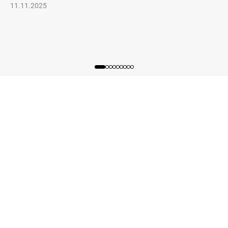
11.11.2025
Ja
di
21