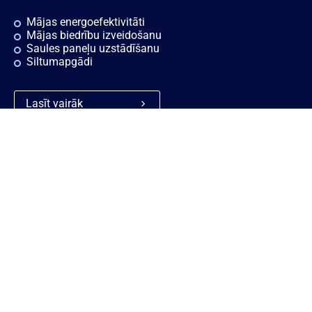
Mājas energoefektivitāti
Mājas biedrību izveidošanu
Saules paneļu uzstādīšanu
Siltumapgādi
Lasīt vairāk
Ātrās saites
Noderīgi
Rekvizīti
Sīkdatnes
Vakances
Privātuma politika
Konsultācijas
Piekļūstamības paziņojums
Ziņošanas platforma "Ziņo
KNAB!"
Personas datu aizsardzības
politika