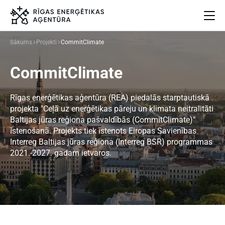
Sākums
Projekti
CommitClimate
Par mums
CommitClimate
Projekti
Energoefektivitāte
Rīgas enerģētikas aģentūra (REA) piedalās starptautiskā
Pasākumi
projekta "Ceļā uz enerģētikas pāreju un klimata neitralitāti
Jaunumi
Baltijas jūras reģiona pašvaldībās (CommitClimate)"
Aprites ekonomika
īstenošanā. Projekts tiek īstenots Eiropas Savienības
Interreg Baltijas jūras reģiona (Interreg BSR) programmas
Iesaisties
2021.-2027. gadam ietvaros.
Elpo Rīga!
Ēkas atjaunošanas ABC
Meklēt
Language
Iestatījumi