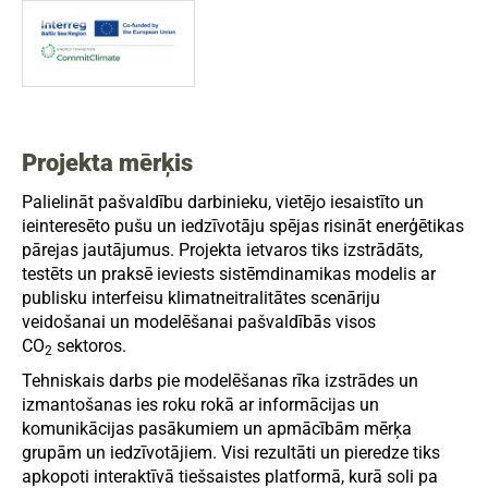
Projekta mērķis
Palielināt pašvaldību darbinieku, vietējo iesaistīto un
ieinteresēto pušu un iedzīvotāju spējas risināt enerģētikas
pārejas jautājumus. Projekta ietvaros tiks izstrādāts,
testēts un praksē ieviests sistēmdinamikas modelis ar
publisku interfeisu klimatneitralitātes scenāriju
veidošanai un modelēšanai pašvaldībās visos
CO
sektoros.
2
Tehniskais darbs pie modelēšanas rīka izstrādes un
izmantošanas ies roku rokā ar informācijas un
komunikācijas pasākumiem un apmācībām mērķa
grupām un iedzīvotājiem. Visi rezultāti un pieredze tiks
apkopoti interaktīvā tiešsaistes platformā, kurā soli pa