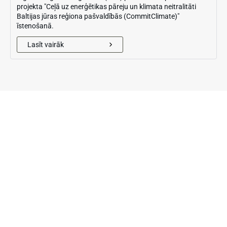
projekta "Ceļā uz enerģētikas pāreju un klimata neitralitāti
Baltijas jūras reģiona pašvaldībās (CommitClimate)"
īstenošanā.
Lasīt vairāk