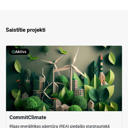
Saistītie projekti
Aktīvs
CommitClimate
Rīgas enerģētikas aģentūra (REA) piedalās starptautiskā