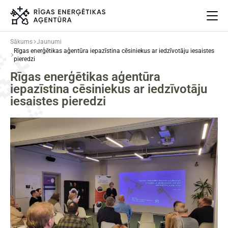
Sākums
Jaunumi
Rīgas enerģētikas aģentūra iepazīstina cēsiniekus ar iedzīvotāju iesaistes
Par mums
pieredzi
Projekti
Rīgas enerģētikas aģentūra
iepazīstina cēsiniekus ar iedzīvotāju
Energoefektivitāte
iesaistes pieredzi
Pasākumi
Jaunumi
Aprites ekonomika
Iesaisties
Elpo Rīga!
Ēkas atjaunošanas ABC
Meklēt
Language
Iestatījumi