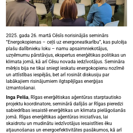
2025. gada 26. martā Cēsīs norisinājās seminārs
“Energokopienas – ceļš uz energoneatkarību”, kas pulcēja
plašu dalībnieku loku – namu apsaimniekotājus,
uzņēmumu pārstāvjus, ekspertus enerģētikas politikas un
klimata jomā, kā arī Cēsu novada iedzīvotājus. Semināra
mērķis bija ne tikai sniegt ieskatu energokopienu nozīmē
un attīstības iespējās, bet arī rosināt diskusiju par
labākajiem risinājumiem ilgtspējīgas enerģijas
izmantošanai.
Inga Pelša
, Rīgas enerģētiskas aģentūras starptautisko
projektu koordinatore, seminārā dalījās ar Rīgas pieredzi
sabiedrības iesaistē enerģētikas un klimata pielāgošanās
jomā. Rīgas enerģētikas aģentūras iniciatīvas, lai
skaidrotu un mudinātu iedzīvotājus iesaistīties ēku
atjaunošanas un energoefektivitātes pasākumos, kā arī