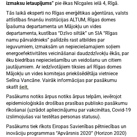
izmaksu ietaupījums”
pie ēkas Nīcgales ielā 4, Rīgā.
Tās laikā eksperti no Rīgas enerģētikas aģentūras, valsts
attīstības finanšu institūcijas ALTUM, Rīgas domes
Īpašuma departamenta un Mājokļu un vides
departamenta, kustības “Dzīvo siltāk” un SIA “Rīgas
namu pārvaldnieks” palīdzēs rast atbildes par
ieguvumiem, izmaksām un nepieciešamajiem soļiem
energoefektivitātes veicināšanai daudzdzīvokļu ēkās, par
ēku biedrības nepieciešamību un veidošanu un citiem
jautājumiem. Ar iedzīvotājiem tiksies arī Rīgas domes
Mājokļu un vides komitejas priekšsēdētāja vietniece
Selīna Vancāne. Vairāk informācijas par pasākumu
skatīt
šeit
.
Pasākums notiks ārpus notiks ārpus telpām, ievērojot
epidemioloģiskās drošības prasības publisko pasākumu
rīkošanai (uzrādot apliecinājumu par vakcinētas, Covid-19
izslimojušas vai testētas personas statusu).
Pasākums tiek rīkots Eiropas Savienības pētniecības un
inovāciju programmas “Apvārsnis 2020” (Horizon 2020)