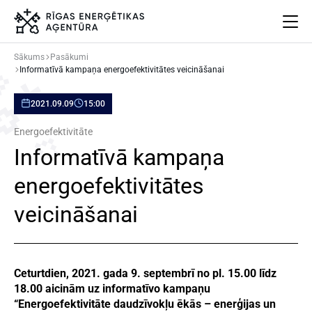
Sākums
Pasākumi
Informatīvā kampaņa energoefektivitātes veicināšanai
Par mums
Projekti
2021.09.09
15:00
Energoefektivitāte
Energoefektivitāte
Pasākumi
Informatīvā kampaņa
Jaunumi
Aprites ekonomika
energoefektivitātes
Iesaisties
veicināšanai
Elpo Rīga!
Ēkas atjaunošanas ABC
Ceturtdien, 2021. gada 9. septembrī no pl. 15.00 līdz
18.00 aicinām uz informatīvo kampaņu
Meklēt
Language
Iestatījumi
“Energoefektivitāte daudzīvokļu ēkās – enerģijas un