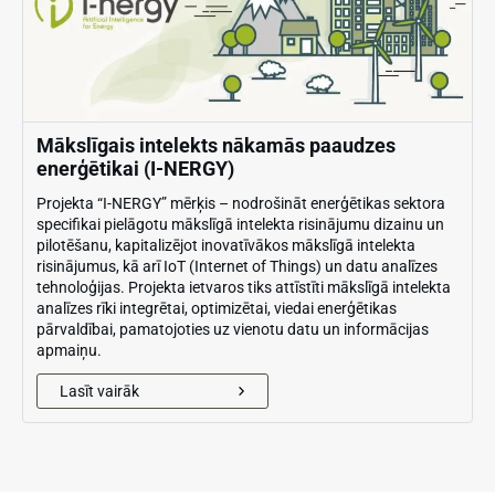
Mākslīgais intelekts nākamās paaudzes
enerģētikai (I-NERGY)
Projekta “I-NERGY” mērķis – nodrošināt enerģētikas sektora
specifikai pielāgotu mākslīgā intelekta risinājumu dizainu un
pilotēšanu, kapitalizējot inovatīvākos mākslīgā intelekta
risinājumus, kā arī IoT (Internet of Things) un datu analīzes
tehnoloģijas. Projekta ietvaros tiks attīstīti mākslīgā intelekta
analīzes rīki integrētai, optimizētai, viedai enerģētikas
pārvaldībai, pamatojoties uz vienotu datu un informācijas
apmaiņu.
Lasīt vairāk