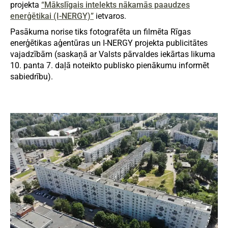
projekta
“Mākslīgais intelekts nākamās paaudzes
enerģētikai (I-NERGY)”
ietvaros.
Pasākuma norise tiks fotografēta un filmēta Rīgas
enerģētikas aģentūras un I-NERGY projekta publicitātes
vajadzībām (saskaņā ar Valsts pārvaldes iekārtas likuma
10. panta 7. daļā noteikto publisko pienākumu informēt
sabiedrību).