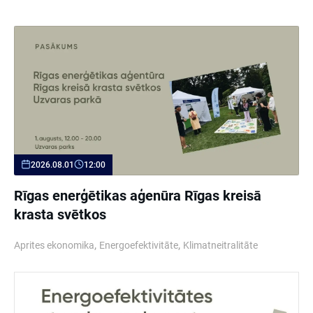
2026.08.01
12:00
Rīgas enerģētikas aģenūra Rīgas kreisā
krasta svētkos
,
,
Aprites ekonomika
Energoefektivitāte
Klimatneitralitāte