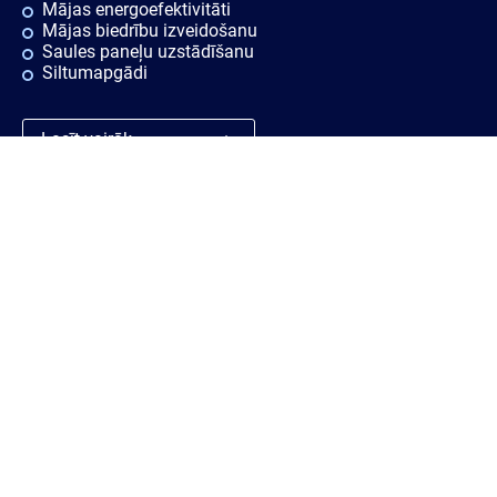
Mājas energoefektivitāti
Mājas biedrību izveidošanu
Saules paneļu uzstādīšanu
Siltumapgādi
Lasīt vairāk
Ātrās saites
Noderīgi
Rekvizīti
Sīkdatnes
Vakances
Privātuma politika
Konsultācijas
Piekļūstamības paziņojums
Ziņošanas platforma "Ziņo
KNAB!"
Personas datu aizsardzības
politika
Trauksmes celšana