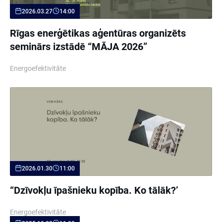
2026.03.27
14:00
Rīgas enerģētikas aģentūras organizēts
seminārs izstādē “MĀJA 2026”
Energoefektivitāte
2026.01.30
11:00
“Dzīvokļu īpašnieku kopība. Ko tālāk?’
Energoefektivitāte