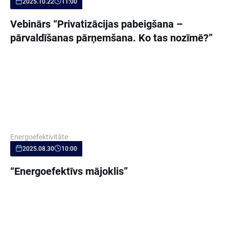
2025.10.22
11:00
Vebinārs “Privatizācijas pabeigšana –
pārvaldīšanas pārņemšana. Ko tas nozīmē?”
Energoefektivitāte
2025.08.30
10:00
“Energoefektīvs mājoklis”