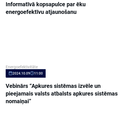
Informatīvā kopsapulce par ēku
energoefektīvu atjaunošanu
Energoefektivitāte
2024.10.09
11:00
Vebinārs “Apkures sistēmas izvēle un
pieejamais valsts atbalsts apkures sistēmas
nomaiņai”