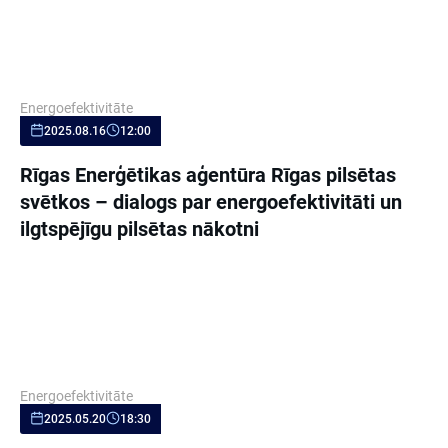
Energoefektivitāte
2025.08.16
12:00
Rīgas Enerģētikas aģentūra Rīgas pilsētas
svētkos – dialogs par energoefektivitāti un
ilgtspējīgu pilsētas nākotni
Energoefektivitāte
2025.05.20
18:30