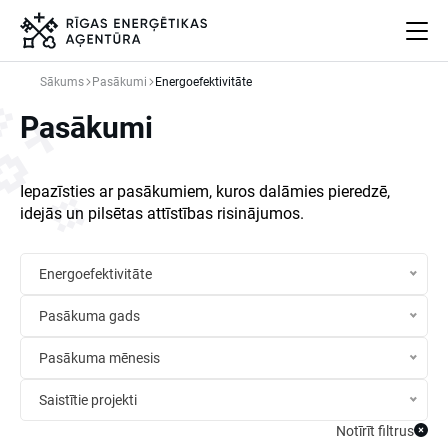
Skip
to
content
Sākums
Pasākumi
Energoefektivitāte
Par mums
Pasākumi
Projekti
Energoefektivitāte
Iepazīsties ar pasākumiem, kuros dalāmies pieredzē,
Pasākumi
idejās un pilsētas attīstības risinājumos.
Jaunumi
Aprites ekonomika
Energoefektivitāte
Iesaisties
Elpo Rīga!
Pasākuma gads
Ēkas atjaunošanas ABC
Pasākuma mēnesis
Saistītie projekti
Meklēt
Language
Iestatījumi
Notīrīt filtrus