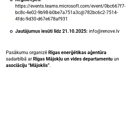
https://events.teams.microsoft.com/event/0bc667f7-
bc8c-4e02-9b98-b0be7a751a3c@782bc6c2-7514-
4fdc-9d30-d67e678af931
Jautājumus iesūti līdz 21.10.2025:
info@renove.lv
Pasākumu organizē
Rīgas enerģētikas aģentūra
sadarbībā ar
Rīgas Mājokļu un vides departamentu
un
asociāciju “Mājoklis”
.