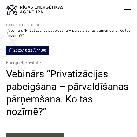
Sākums
Pasākumi
Vebinārs “Privatizācijas pabeigšana – pārvaldīšanas pārņemšana. Ko tas
Par mums
nozīmē?”
Projekti
2025.10.22
11:00
Energoefektivitāte
Pasākumi
Energoefektivitāte
Jaunumi
Vebinārs “Privatizācijas
Aprites ekonomika
pabeigšana – pārvaldīšanas
Iesaisties
Elpo Rīga!
pārņemšana. Ko tas
Ēkas atjaunošanas ABC
nozīmē?”
Meklēt
Language
Iestatījumi