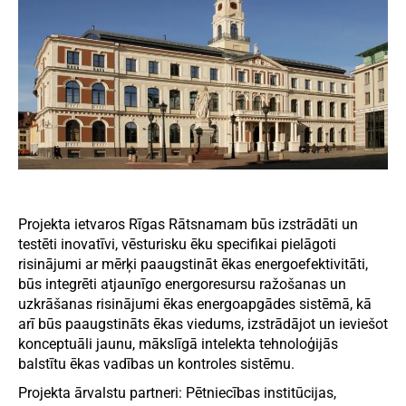
Projekta ietvaros Rīgas Rātsnamam būs izstrādāti un
testēti inovatīvi, vēsturisku ēku specifikai pielāgoti
risinājumi ar mērķi paaugstināt ēkas energoefektivitāti,
būs integrēti atjaunīgo energoresursu ražošanas un
uzkrāšanas risinājumi ēkas energoapgādes sistēmā, kā
arī būs paaugstināts ēkas viedums, izstrādājot un ieviešot
konceptuāli jaunu, mākslīgā intelekta tehnoloģijās
balstītu ēkas vadības un kontroles sistēmu.
Projekta ārvalstu partneri: Pētniecības institūcijas,