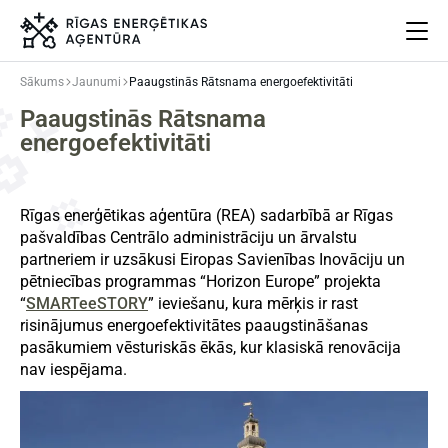
Sākums
Jaunumi
Paaugstinās Rātsnama energoefektivitāti
Paaugstinās Rātsnama
Par mums
energoefektivitāti
Projekti
Energoefektivitāte
Pasākumi
Rīgas enerģētikas aģentūra (REA) sadarbībā ar Rīgas
Jaunumi
pašvaldības Centrālo administrāciju un ārvalstu
Aprites ekonomika
partneriem ir uzsākusi Eiropas Savienības Inovāciju un
pētniecības programmas “Horizon Europe” projekta
Iesaisties
“
SMARTeeSTORY
” ieviešanu, kura mērķis ir rast
Elpo Rīga!
risinājumus energoefektivitātes paaugstināšanas
Ēkas atjaunošanas ABC
pasākumiem vēsturiskās ēkās, kur klasiskā renovācija
nav iespējama.
Meklēt
Language
Iestatījumi