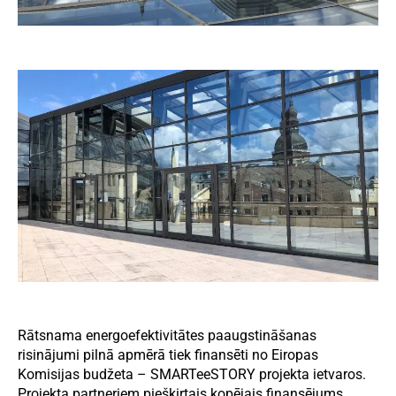
Rātsnama energoefektivitātes paaugstināšanas
risinājumi pilnā apmērā tiek finansēti no Eiropas
Komisijas budžeta – SMARTeeSTORY projekta ietvaros.
Projekta partneriem piešķirtais kopējais finansējums