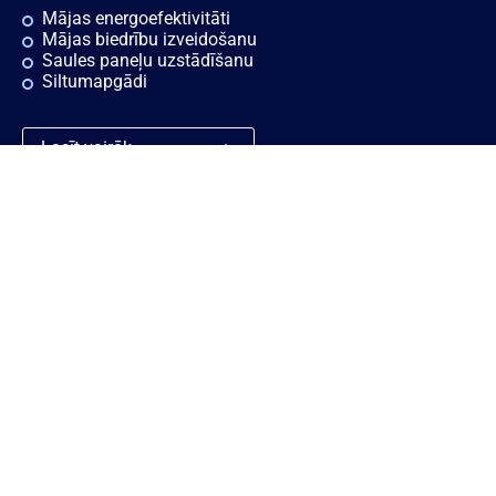
Mājas energoefektivitāti
Mājas biedrību izveidošanu
Saules paneļu uzstādīšanu
Siltumapgādi
Lasīt vairāk
Ātrās saites
Noderīgi
Rekvizīti
Sīkdatnes
Vakances
Privātuma politika
Konsultācijas
Piekļūstamības paziņojums
Ziņošanas platforma "Ziņo
KNAB!"
Personas datu aizsardzības
politika