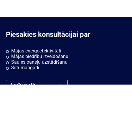
Piesakies konsultācijai par
Mājas energoefektivitāti
Mājas biedrību izveidošanu
Saules paneļu uzstādīšanu
Siltumapgādi
Lasīt vairāk
Ātrās saites
Noderīgi