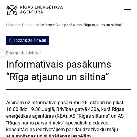
Sākums
Pasākumi
Informatīvais pasākums “Rīga atjauno un siltina”
Par mums
2022.10.26
16:00
Projekti
Energoefektivitāte
Energoefektivitāte
Pasākumi
Informatīvais pasākums
Jaunumi
“Rīga atjauno un siltina”
Aprites ekonomika
Iesaisties
Elpo Rīga!
Aicinām uz informatīvo pasākumu 26. oktobrī no plkst.
Ēkas atjaunošanas ABC
16.00 līdz 19.30 Juglā, Brīvības gatvē 430a, kurā Rīgas
enerģētikas aģentūras (REA), AS “Rīgas siltums” un AS
“Rīgas namu pārvaldnieks” speciālisti piedāvās
konsultācijas iedzīvotājiem par daudzdzīvokļu māju
Meklēt
Language
Iestatījumi
atjaunošanas un siltināšanas iespējām.