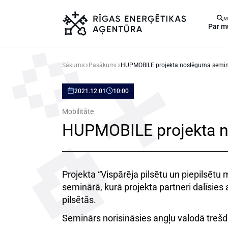
M
Par 
Sākums
Pasākumi
HUPMOBILE projekta noslēguma semi
2021.12.01
10:00
Mobilitāte
HUPMOBILE projekta 
Projekta “Vispārēja pilsētu un piepilsētu m
seminārā, kurā projekta partneri dalīsie
pilsētās.
Seminārs norisināsies angļu valodā trešd