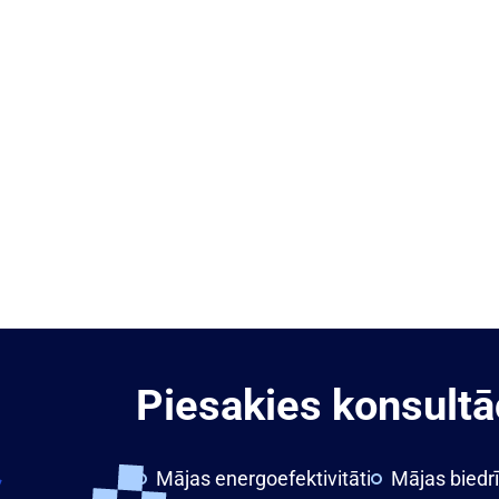
Piesakies konsultāc
Mājas energoefektivitāti
Mājas biedr