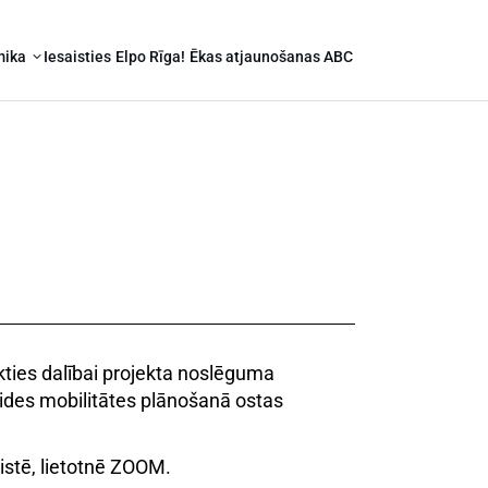
mika
Iesaisties
Elpo Rīga!
Ēkas atjaunošanas ABC
kties dalībai projekta noslēguma
vides mobilitātes plānošanā ostas
istē, lietotnē ZOOM.