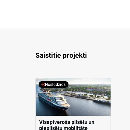
Saistītie projekti
Noslēdzies
Visaptveroša pilsētu un
piepilsētu mobilitāte