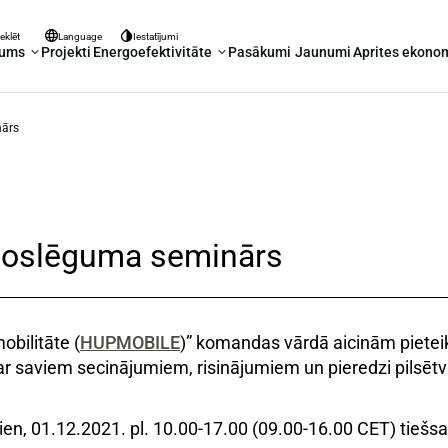
eklēt
Language
Iestatījumi
mums
Projekti
Energoefektivitāte
Pasākumi
Jaunumi
Aprites ekono
nārs
noslēguma seminārs
obilitāte (
HUPMOBILE
)” komandas vārdā aicinām pietei
s ar saviem secinājumiem, risinājumiem un pieredzi pilsēt
ien, 01.12.2021. pl. 10.00-17.00 (09.00-16.00 CET) tiešsa