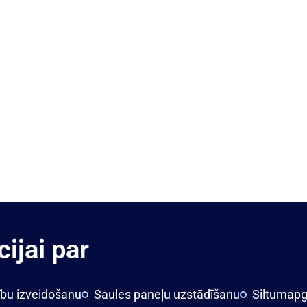
ijai par
ību izveidošanu
Saules paneļu uzstādīšanu
Siltumapg