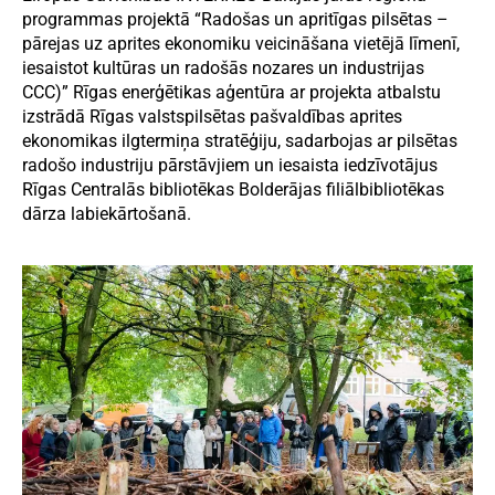
programmas projektā “Radošas un apritīgas pilsētas –
pārejas uz aprites ekonomiku veicināšana vietējā līmenī,
iesaistot kultūras un radošās nozares un industrijas
CCC)” Rīgas enerģētikas aģentūra ar projekta atbalstu
izstrādā Rīgas valstspilsētas pašvaldības aprites
ekonomikas ilgtermiņa stratēģiju, sadarbojas ar pilsētas
radošo industriju pārstāvjiem un iesaista iedzīvotājus
Rīgas Centralās bibliotēkas Bolderājas filiālbibliotēkas
dārza labiekārtošanā.