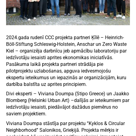
2024.gada rudenī CCC projekta partneri Ķīlē – Heinrich-
Böll-Stiftung Schleswig-Holstein, Anschar un Zero Waste
Kiel – organizēja darbnīcu jeb apmācību laboratoriju par
iedzīvotāju iesaisti aprites ekonomikas iniciatīvās.
Pasākuma laikā projekta partneri strādāja pie
pilotprojektu uzlabošanas, apguva iedvesmojošu
ekspertu ieteikumus un iepazinās ar organizācijām, kuru
darbība balstīta uz aprites principiem.
Divi eksperti – Viviana Doumpa (Stipo Greece) un Jaakko
Blomberg (Helsinki Urban Art) –dalījās ar ieteikumiem par
iedzīvotāju iesaisti, piedāvājot dažādus piemērus no
saviem projektiem.
Viviana Doumpa stāstīja par projektu “Kyklos & Circular
Neighborhood” Salonikos, Grieķijā. Projekta mērķis ir