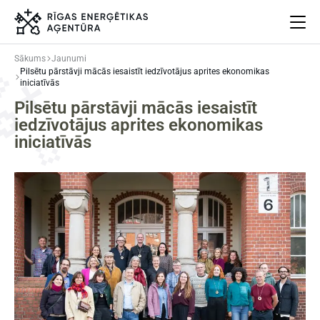
Sākums
Jaunumi
Pilsētu pārstāvji mācās iesaistīt iedzīvotājus aprites ekonomikas
Par mums
iniciatīvās
Projekti
Pilsētu pārstāvji mācās iesaistīt
iedzīvotājus aprites ekonomikas
Energoefektivitāte
iniciatīvās
Pasākumi
Jaunumi
Aprites ekonomika
Iesaisties
Elpo Rīga!
Ēkas atjaunošanas ABC
Meklēt
Language
Iestatījumi