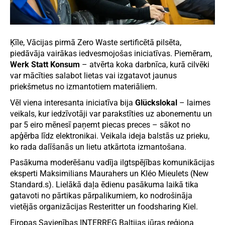
Ķīle, Vācijas pirmā Zero Waste sertificētā pilsēta,
piedāvāja vairākas iedvesmojošas iniciatīvas. Piemēram,
Werk Statt Konsum
– atvērta koka darbnīca, kurā cilvēki
var mācīties salabot lietas vai izgatavot jaunus
priekšmetus no izmantotiem materiāliem.
Vēl viena interesanta iniciatīva bija
Glückslokal
– laimes
veikals, kur iedzīvotāji var parakstīties uz abonementu un
par 5 eiro mēnesī paņemt piecas preces – sākot no
apģērba līdz elektronikai. Veikala ideja balstās uz prieku,
ko rada dalīšanās un lietu atkārtota izmantošana.
Pasākuma moderēšanu vadīja ilgtspējības komunikācijas
eksperti Maksimilians Maurahers un Kléo Mieulets (New
Standard.s). Lielākā daļa ēdienu pasākuma laikā tika
gatavoti no pārtikas pārpalikumiem, ko nodrošināja
vietējās organizācijas Resteritter un foodsharing Kiel.
Eiropas Savienības INTERREG Baltijas jūras reģiona