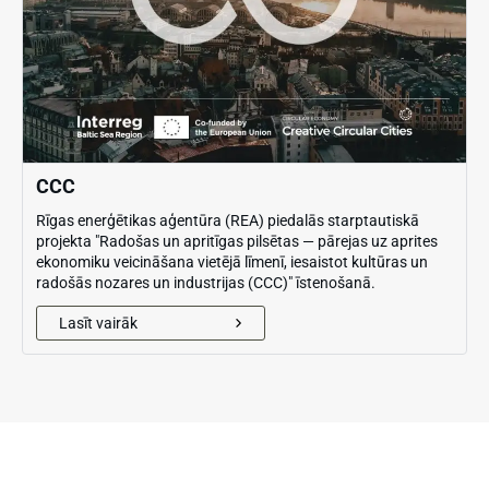
CCC
Rīgas enerģētikas aģentūra (REA) piedalās starptautiskā
projekta "Radošas un apritīgas pilsētas — pārejas uz aprites
ekonomiku veicināšana vietējā līmenī, iesaistot kultūras un
radošās nozares un industrijas (CCC)" īstenošanā.
Lasīt vairāk