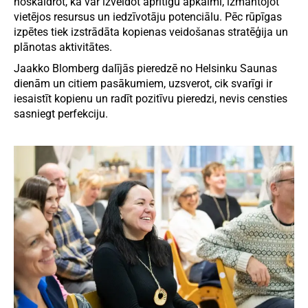
noskaidrot, kā var izveidot apritīgu apkaimi, izmantojot
vietējos resursus un iedzīvotāju potenciālu. Pēc rūpīgas
izpētes tiek izstrādāta kopienas veidošanas stratēģija un
plānotas aktivitātes.
Jaakko Blomberg dalījās pieredzē no Helsinku Saunas
dienām un citiem pasākumiem, uzsverot, cik svarīgi ir
iesaistīt kopienu un radīt pozitīvu pieredzi, nevis censties
sasniegt perfekciju.