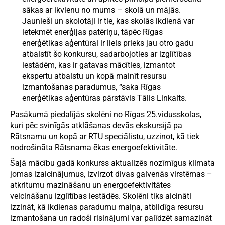
sākas ar ikvienu no mums – skolā un mājās.
Jaunieši un skolotāji ir tie, kas skolās ikdienā var
ietekmēt enerģijas patēriņu, tāpēc Rīgas
enerģētikas aģentūrai ir liels prieks jau otro gadu
atbalstīt šo konkursu, sadarbojoties ar izglītības
iestādēm, kas ir gatavas mācīties, izmantot
ekspertu atbalstu un kopā mainīt resursu
izmantošanas paradumus, “saka Rīgas
enerģētikas aģentūras pārstāvis Tālis Linkaits.
Pasākumā piedalījās skolēni no Rīgas 25.vidusskolas,
kuri pēc svinīgās atklāšanas devās ekskursijā pa
Rātsnamu un kopā ar RTU speciālistu, uzzinot, kā tiek
nodrošināta Rātsnama ēkas energoefektivitāte.
Šajā mācību gadā konkurss aktualizēs nozīmīgus klimata
jomas izaicinājumus, izvirzot divas galvenās virstēmas –
atkritumu mazināšanu un energoefektivitātes
veicināšanu izglītības iestādēs. Skolēni tiks aicināti
izzināt, kā ikdienas paradumu maiņa, atbildīga resursu
izmantošana un radoši risinājumi var palīdzēt samazināt