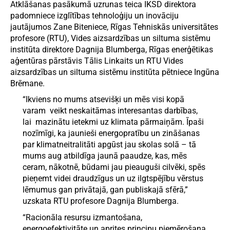
Atklāšanas pasākumā uzrunas teica IKSD direktora
padomniece izglītības tehnoloģiju un inovāciju
jautājumos Zane Biteniece, Rīgas Tehniskās universitātes
profesore (RTU), Vides aizsardzības un siltuma sistēmu
institūta direktore Dagnija Blumberga,
Rīgas enerģētikas
aģentūras pārstāvis Tālis Linkaits un RTU Vides
aizsardzības un siltuma sistēmu institūta pētniece Ingūna
Brēmane.
“Ikviens no mums atsevišķi un mēs visi kopā
varam veikt neskaitāmas interesantas darbības,
lai mazinātu ietekmi uz klimata pārmaiņām. Īpaši
nozīmīgi, ka jaunieši energopratību un zināšanas
par klimatneitralitāti apgūst jau skolas solā – tā
mums aug atbildīga jaunā paaudze, kas, mēs
ceram, nākotnē, būdami jau pieauguši cilvēki, spēs
pieņemt videi draudzīgus un uz ilgtspējību vērstus
lēmumus gan privātajā, gan publiskajā sfērā,”
uzskata RTU profesore Dagnija Blumberga.
“Racionāla resursu izmantošana,
energoefektivitāte un aprites principu piemērošana