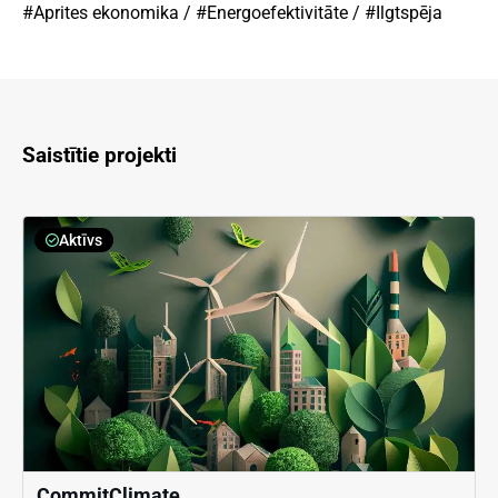
#Aprites ekonomika
/
#Energoefektivitāte
/
#Ilgtspēja
Saistītie projekti
Aktīvs
CommitClimate