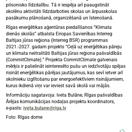
pilsonisko līdzdalību. Tā ir iespēja arī paaugstināt
skolēnu aktivitāti līdzdarboties skolas un ārpusskolas
pasākumu plānošanā, organizēšanā un īstenošanā.
Rīgas enerģētikas aģentūras piedalīšanos “Klimata
dienās skolās” atbalsta Eiropas Savienības Interreg
Baltijas jūras reģiona (Interreg BSR) programmas
2021.-2027. gadam projekts “Ceļā uz enerģētikas pāreju
un klimata neitralitāti Baltijas jūras reģiona pašvaldībās
(CommitClimate).” Projekta CommitClimate galvenais
mērķis ir palielināt ieinteresēto pušu un iedzīvotāju spējas
risināt enerģētikas pārējas jautājumus, kas sevī ietver arī
skolnieku izglītošanu par energoefektīviem risinājumiem,
kurus ikdienā viņi var ieviest savā skolā vai mājās.
Informāciju sagatavoja: Iveta Bulāne, Rīgas pašvaldības
Ārējas komunikācijas nodaļas projektu koordinators,
e-pasts:
iveta.bulane@riga.lv
Foto: Rīgas dome