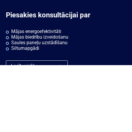
Piesakies konsultācijai par
Mājas energoefektivitāti
Mājas biedrību izveidošanu
Saules paneļu uzstādīšanu
Siltumapgādi
Lasīt vairāk
Ātrās saites
Noderīgi
Rekvizīti
Sīkdatnes
Vakances
Privātuma politika
Konsultācijas
Piekļūstamības paziņojums