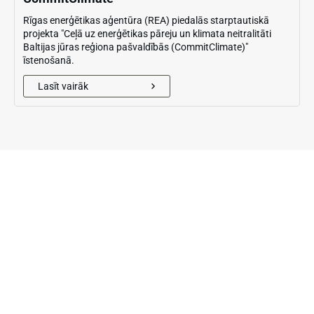
Rīgas enerģētikas aģentūra (REA) piedalās starptautiskā
projekta "Ceļā uz enerģētikas pāreju un klimata neitralitāti
Baltijas jūras reģiona pašvaldībās (CommitClimate)"
īstenošanā.
Lasīt vairāk