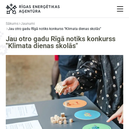
Sākums
Jaunumi
Jau otro gadu Rīgā notiks konkurss “Klimata dienas skolās”
Par mums
Jau otro gadu Rīgā notiks konkurss
Projekti
"Klimata dienas skolās"
Energoefektivitāte
Pasākumi
Jaunumi
Aprites ekonomika
Iesaisties
Elpo Rīga!
Ēkas atjaunošanas ABC
Meklēt
Language
Iestatījumi