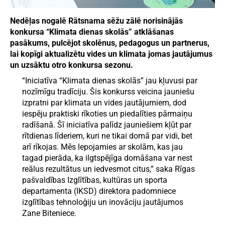
Nedēļas nogalē Rātsnama sēžu zālē norisinājās
konkursa “Klimata dienas skolās” atklāšanas
pasākums, pulcējot skolēnus, pedagogus un partnerus,
lai kopīgi aktualizētu vides un klimata jomas jautājumus
un uzsāktu otro konkursa sezonu.
“Iniciatīva “Klimata dienas skolās” jau kļuvusi par
nozīmīgu tradīciju. Šis konkurss veicina jauniešu
izpratni par klimata un vides jautājumiem, dod
iespēju praktiski rīkoties un piedalīties pārmaiņu
radīšanā. Šī iniciatīva palīdz jauniešiem kļūt par
rītdienas līderiem, kuri ne tikai domā par vidi, bet
arī rīkojas. Mēs lepojamies ar skolām, kas jau
tagad pierāda, ka ilgtspējīga domāšana var nest
reālus rezultātus un iedvesmot citus,” saka Rīgas
pašvaldības Izglītības, kultūras un sporta
departamenta (IKSD) direktora padomniece
izglītības tehnoloģiju un inovāciju jautājumos
Zane Biteniece.