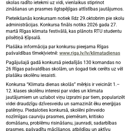
skolas radīto ietekmi uz vidi, vienlaikus stiprinot
zināšanas un prasmes ilgtspējīgas attīstības jautājumos.
Pieteikšanās konkursam notiek līdz 29.oktobrim pie skolu
administrācijas. Konkursa fināls notiks 2026 gada 27.
martā Rīgas klimata festivālā, kas plānots RTU studentu
pilsētiņā Ķīpsalā.
Plašāka informācija par konkursu pieejama Rīgas
pašvaldības tīmekļvietnē:
www.riga.lv/lv/klimatadienas
Pagājušajā gadā konkursā piedalījās 130 komandas no
26 Rīgas pašvaldības skolām, un šogad tiek cerēts uz vēl
plašāku skolēnu iesaisti.
Konkursa “Klimata dienas skolās” mērķis ir veicināt 1.–
12. klases skolēnu interesi par vides un klimata
jautājumiem un uzlabot viņu izpratni par tiem, popularizēt
videi draudzīgu dzīvesveidu un samazināt ēku enerģijas
patēriņu. Piedaloties konkursā, skolēni pilnveido
nozīmīgas caurviju prasmes, piemēram, kritisko
domāšanu, problēmu risināšanu, jaunradi, sadarbības
prasmes, pašvadītu mācīšanos, atbildīgu un aktīvu