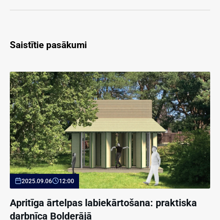
Saistītie pasākumi
2025.09.06
12:00
Apritīga ārtelpas labiekārtošana: praktiska
darbnīca Bolderājā