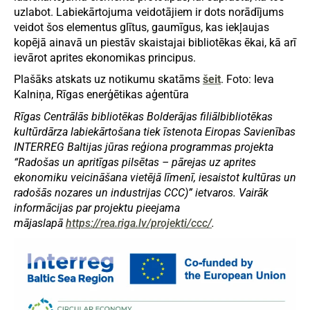
uzlabot. Labiekārtojuma veidotājiem ir dots norādījums
veidot šos elementus glītus, gaumīgus, kas iekļaujas
kopējā ainavā un piestāv skaistajai bibliotēkas ēkai, kā arī
ievārot aprites ekonomikas principus.
Plašāks atskats uz notikumu skatāms
šeit
. Foto: Ieva
Kalniņa, Rīgas enerģētikas aģentūra
Rīgas Centrālās bibliotēkas Bolderājas filiālbibliotēkas
kultūrdārza labiekārtošana tiek īstenota Eiropas Savienības
INTERREG Baltijas jūras reģiona programmas projekta
“Radošas un apritīgas pilsētas – pārejas uz aprites
ekonomiku veicināšana vietējā līmenī, iesaistot kultūras un
radošās nozares un industrijas CCC)” ietvaros. Vairāk
informācijas par projektu pieejama
mājaslapā
https://rea.riga.lv/projekti/ccc/
.