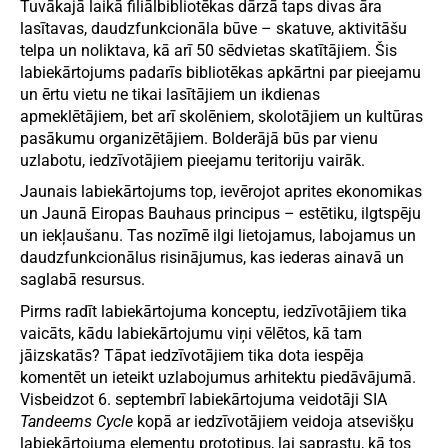
Tuvākajā laikā filiālbibliotēkas dārzā taps divas āra
lasītavas, daudzfunkcionāla būve – skatuve, aktivitāšu
telpa un noliktava, kā arī 50 sēdvietas skatītājiem. Šis
labiekārtojums padarīs bibliotēkas apkārtni par pieejamu
un ērtu vietu ne tikai lasītājiem un ikdienas
apmeklētājiem, bet arī skolēniem, skolotājiem un kultūras
pasākumu organizētājiem. Bolderājā būs par vienu
uzlabotu, iedzīvotājiem pieejamu teritoriju vairāk.
Jaunais labiekārtojums top, ievērojot aprites ekonomikas
un Jaunā Eiropas Bauhaus principus – estētiku, ilgtspēju
un iekļaušanu. Tas nozīmē ilgi lietojamus, labojamus un
daudzfunkcionālus risinājumus, kas iederas ainavā un
saglabā resursus.
Pirms radīt labiekārtojuma konceptu, iedzīvotājiem tika
vaicāts, kādu labiekārtojumu viņi vēlētos, kā tam
jāizskatās? Tāpat iedzīvotājiem tika dota iespēja
komentēt un ieteikt uzlabojumus arhitektu piedāvājumā.
Visbeidzot 6. septembrī labiekārtojuma veidotāji SIA
Tandeems Cycle
kopā ar iedzīvotājiem veidoja atsevišķu
labiekārtojuma elementu prototipus, lai saprastu, kā tos