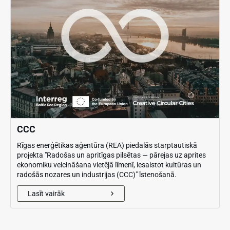
CCC
Rīgas enerģētikas aģentūra (REA) piedalās starptautiskā
projekta "Radošas un apritīgas pilsētas — pārejas uz aprites
ekonomiku veicināšana vietējā līmenī, iesaistot kultūras un
radošās nozares un industrijas (CCC)" īstenošanā.
Lasīt vairāk