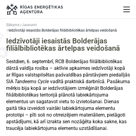
Sākums
Jaunumi
Iedzīvotāji iesaistās Bolderājas filiālbibliotēkas ārtelpas veidošanā
Par mums
Iedzīvotāji iesaistās Bolderājas
Projekti
filiālbibliotēkas ārtelpas veidošanā
Energoefektivitāte
Pasākumi
Sestdien, 6. septembrī, RCB Bolderājas filiālbibliotēkas
dārzā valdīja rosība – aktīvie apkaimes iedzīvotāji kopā
Jaunumi
ar Rīgas valstspilsētas pašvaldības pārstāvjiem piedalījās
Aprites ekonomika
SIA
Tandeems Cycle
vadītā praktiskā darbnīcā. Pasākuma
Iesaisties
mērķis bija kopā ar iedzīvotājiem izmēģināt Bolderājas
Elpo Rīga!
filiālbibliotēkas teritorijā plānotā labiekārtojuma
elementus un sagatavot vietu to izvietošanai. Dienas
Ēkas atjaunošanas ABC
gaitā tika izveidoti vairāki labiekārtojuma elementu
prototipi – pīti soli no otrreizējiem materiāliem, pielāgoti
apstādījumi, kā arī izrakta sen nozāģēta koka sakne, kas
traucēja labiekārtojuma elementu uzstādīšanai.
Meklēt
Language
Iestatījumi