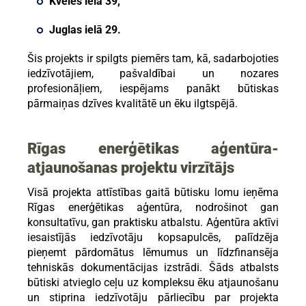
Kvēles ielā 39,
Juglas ielā 29.
Šis projekts ir spilgts piemērs tam, kā, sadarbojoties
iedzīvotājiem, pašvaldībai un nozares
profesionāļiem, iespējams panākt būtiskas
pārmaiņas dzīves kvalitātē un ēku ilgtspējā.
Rīgas enerģētikas aģentūra-
atjaunošanas projektu virzītājs
Visā projekta attīstības gaitā būtisku lomu ieņēma
Rīgas enerģētikas aģentūra, nodrošinot gan
konsultatīvu, gan praktisku atbalstu. Aģentūra aktīvi
iesaistījās iedzīvotāju kopsapulcēs, palīdzēja
pieņemt pārdomātus lēmumus un līdzfinansēja
tehniskās dokumentācijas izstrādi. Šāds atbalsts
būtiski atvieglo ceļu uz kompleksu ēku atjaunošanu
un stiprina iedzīvotāju pārliecību par projekta