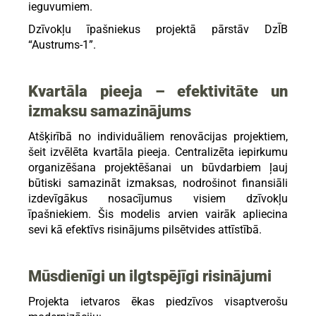
ieguvumiem.
Dzīvokļu īpašniekus projektā pārstāv DzĪB
“Austrums-1”.
Kvartāla pieeja – efektivitāte un
izmaksu samazinājums
Atšķirībā no individuāliem renovācijas projektiem,
šeit izvēlēta kvartāla pieeja. Centralizēta iepirkumu
organizēšana projektēšanai un būvdarbiem ļauj
būtiski samazināt izmaksas, nodrošinot finansiāli
izdevīgākus nosacījumus visiem dzīvokļu
īpašniekiem. Šis modelis arvien vairāk apliecina
sevi kā efektīvs risinājums pilsētvides attīstībā.
Mūsdienīgi un ilgtspējīgi risinājumi
Projekta ietvaros ēkas piedzīvos visaptverošu