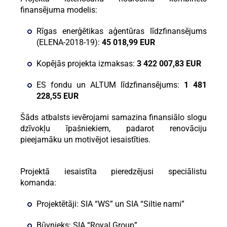
finansējuma modelis:
Rīgas enerģētikas aģentūras līdzfinansējums
(ELENA-2018-19):
45 018,99 EUR
Kopējās projekta izmaksas:
3 422 007,83 EUR
ES fondu un ALTUM līdzfinansējums:
1 481
228,55 EUR
Šāds atbalsts ievērojami samazina finansiālo slogu
dzīvokļu īpašniekiem, padarot renovāciju
pieejamāku un motivējot iesaistīties.
Projektā iesaistīta pieredzējusi speciālistu
komanda:
Projektētāji: SIA “WS” un SIA “Siltie nami”
Būvnieks: SIA “Royal Group”