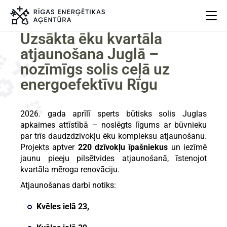
Uzsākta ēku kvartāla
atjaunošana Juglā –
Par mums
nozīmīgs solis ceļā uz
Projekti
energoefektīvu Rīgu
Energoefektivitāte
Pasākumi
2026. gada aprīlī sperts būtisks solis Juglas
Jaunumi
apkaimes attīstībā – noslēgts līgums ar būvnieku
Aprites ekonomika
par trīs daudzdzīvokļu ēku kompleksu atjaunošanu.
Iesaisties
Projekts aptver
220 dzīvokļu īpašniekus
un iezīmē
Elpo Rīga!
jaunu pieeju pilsētvides atjaunošanā, īstenojot
kvartāla mēroga renovāciju.
Ēkas atjaunošanas ABC
Atjaunošanas darbi notiks:
Kvēles ielā 23,
Meklēt
Language
Iestatījumi