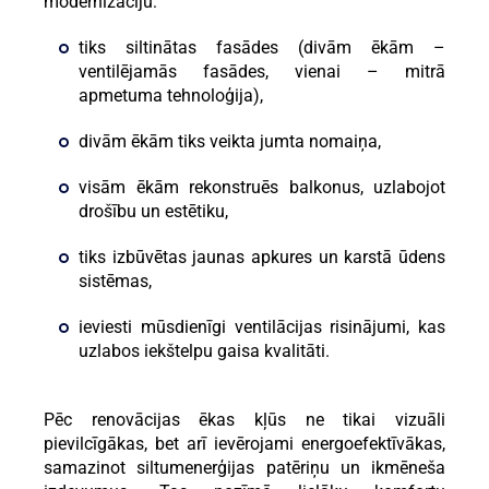
modernizāciju:
tiks siltinātas fasādes (divām ēkām –
ventilējamās fasādes, vienai – mitrā
apmetuma tehnoloģija),
divām ēkām tiks veikta jumta nomaiņa,
visām ēkām rekonstruēs balkonus, uzlabojot
drošību un estētiku,
tiks izbūvētas jaunas apkures un karstā ūdens
sistēmas,
ieviesti mūsdienīgi ventilācijas risinājumi, kas
uzlabos iekštelpu gaisa kvalitāti.
Pēc renovācijas ēkas kļūs ne tikai vizuāli
pievilcīgākas, bet arī ievērojami energoefektīvākas,
samazinot siltumenerģijas patēriņu un ikmēneša