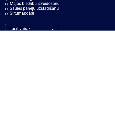
Mājas biedrību izveidošanu
Saules paneļu uzstādīšanu
Siltumapgādi
Lasīt vairāk
Ātrās saites
Noderīgi
Rekvizīti
Sīkdatnes
Vakances
Privātuma politika
Konsultācijas
Piekļūstamības paziņojums
Ziņošanas platforma "Ziņo
KNAB!"
Personas datu aizsardzības
politika
Trauksmes celšana