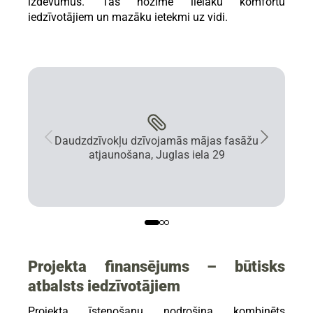
izdevumus. Tas nozīmē lielāku komfortu
iedzīvotājiem un mazāku ietekmi uz vidi.
Daudzdzīvokļu dzīvojamās mājas fasāžu
atjaunošana, Juglas iela 29
Projekta finansējums – būtisks
atbalsts iedzīvotājiem
Projekta īstenošanu nodrošina kombinēts