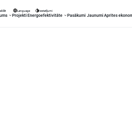
eklēt
Language
Iestatījumi
mums
Projekti
Energoefektivitāte
Pasākumi
Jaunumi
Aprites ekono