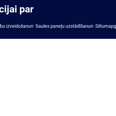
ijai par
ību izveidošanu
Saules paneļu uzstādīšanu
Siltumapg
Lasīt vairāk
aites
Noderīgi
ti
Sīkdatnes
ces
Privātuma politika
tācijas
Piekļūstamības paziņojums
Ziņošanas platforma "Ziņo KNAB!"
Personas datu aizsardzības politika
Trauksmes celšana
Ziņojuma iesniegšana "Trauksmes celšana"