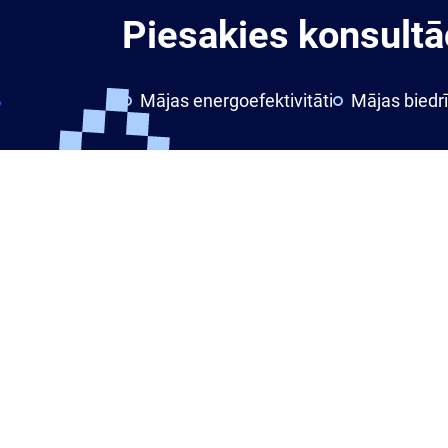
Piesakies konsultāc
Mājas energoefektivitāti
Mājas biedr
Ātrās s
Rekvizī
Vakan
Konsul