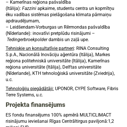
– Kamerīnas reģiona pašvaldība
(Itālija):
Fazzini
apkaime, studentu centra un kopmītņu
ēku vadības sistēmas pielāgošana klimata pārmaiņu
apdraudējumam,
– Leidšendam-Vorburgas un Rērmondas pašvaldība
(Nīderlande): inovatīvi pretplūdu risinājumi –
Tedingerbroekpolder
dambis un zaļā upe.
Tehniskie un konsultatīvie partneri
: RINA Consulting
S.p.A., Nacionālā Inovāciju aģentūra (Itālija), Markes
reģiona politehniskā universitāte (Itālija), Kamerīnas
reģiona universitāte (Itālija), Delftas universitāte
(Nīderlande), KTH tehnoloģiskā universitāte (Zviedrija),
u.c.
Tehnoloģiju piegādātāji:
UPONOR, CYPE Software, Fibris
Terre Systems, u.c.
Projekta finansējums
ES fondu finansējums 100% apmērā MULTICLIMACT
risinājumu ieviešanai Rīgas Centrāltirgus paviljonā:1,2