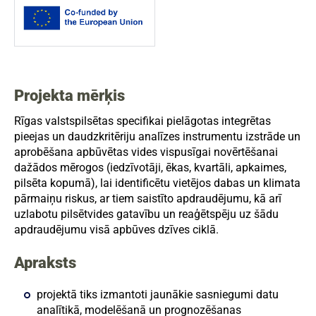
Projekta mērķis
Rīgas valstspilsētas specifikai pielāgotas integrētas
pieejas un daudzkritēriju analīzes instrumentu izstrāde un
aprobēšana apbūvētas vides vispusīgai novērtēšanai
dažādos mērogos (iedzīvotāji, ēkas, kvartāli, apkaimes,
pilsēta kopumā), lai identificētu vietējos dabas un klimata
pārmaiņu riskus, ar tiem saistīto apdraudējumu, kā arī
uzlabotu pilsētvides gatavību un reaģētspēju uz šādu
apdraudējumu visā apbūves dzīves ciklā.
Apraksts
projektā tiks izmantoti jaunākie sasniegumi datu
analītikā, modelēšanā un prognozēšanas