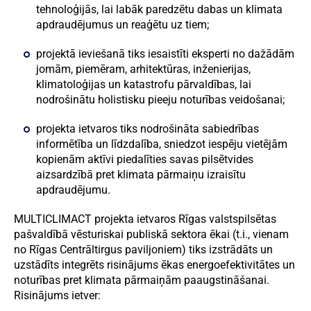
tehnoloģijās, lai labāk paredzētu dabas un klimata
apdraudējumus un reaģētu uz tiem;
projektā ieviešanā tiks iesaistīti eksperti no dažādām
jomām, piemēram, arhitektūras, inženierijas,
klimatoloģijas un katastrofu pārvaldības, lai
nodrošinātu holistisku pieeju noturības veidošanai;
projekta ietvaros tiks nodrošināta sabiedrības
informētība un līdzdalība, sniedzot iespēju vietējām
kopienām aktīvi piedalīties savas pilsētvides
aizsardzībā pret klimata pārmaiņu izraisītu
apdraudējumu.
MULTICLIMACT projekta ietvaros Rīgas valstspilsētas
pašvaldībā vēsturiskai publiskā sektora ēkai (t.i., vienam
no Rīgas Centrāltirgus paviljoniem) tiks izstrādāts un
uzstādīts integrēts risinājums ēkas energoefektivitātes un
noturības pret klimata pārmaiņām paaugstināšanai.
Risinājums ietver: