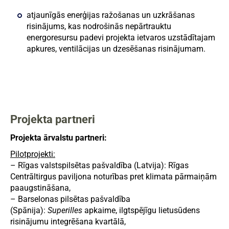
atjaunīgās enerģijas ražošanas un uzkrāšanas
risinājums, kas nodrošinās nepārtrauktu
energoresursu padevi projekta ietvaros uzstādītajam
apkures, ventilācijas un dzesēšanas risinājumam.
Projekta partneri
Projekta ārvalstu partneri:
Pilotprojekti:
– Rīgas valstspilsētas pašvaldība (Latvija): Rīgas
Centrāltirgus paviljona noturības pret klimata pārmaiņām
paaugstināšana,
– Barselonas pilsētas pašvaldība
(Spānija):
Superilles
apkaime, ilgtspējīgu lietusūdens
risinājumu integrēšana kvartālā,