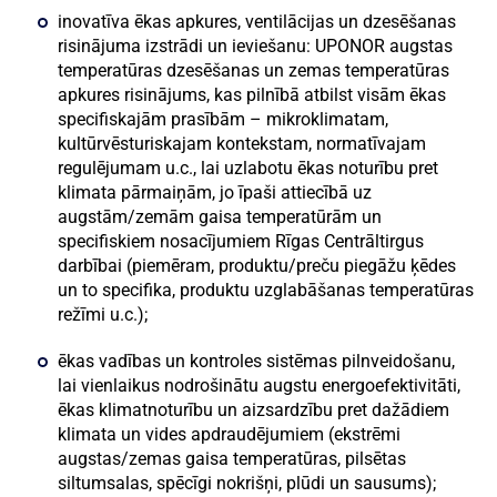
inovatīva ēkas apkures, ventilācijas un dzesēšanas
risinājuma izstrādi un ieviešanu: UPONOR augstas
temperatūras dzesēšanas un zemas temperatūras
apkures risinājums, kas pilnībā atbilst visām ēkas
specifiskajām prasībām – mikroklimatam,
kultūrvēsturiskajam kontekstam, normatīvajam
regulējumam u.c., lai uzlabotu ēkas noturību pret
klimata pārmaiņām, jo īpaši attiecībā uz
augstām/zemām gaisa temperatūrām un
specifiskiem nosacījumiem Rīgas Centrāltirgus
darbībai (piemēram, produktu/preču piegāžu ķēdes
un to specifika, produktu uzglabāšanas temperatūras
režīmi u.c.);
ēkas vadības un kontroles sistēmas pilnveidošanu,
lai vienlaikus nodrošinātu augstu energoefektivitāti,
ēkas klimatnoturību un aizsardzību pret dažādiem
klimata un vides apdraudējumiem (ekstrēmi
augstas/zemas gaisa temperatūras, pilsētas
siltumsalas, spēcīgi nokrišņi, plūdi un sausums);