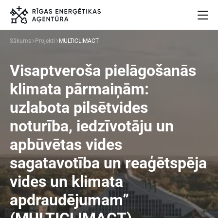
Sākums
Projekti
MULTICLIMACT
Par mums
Visaptveroša pielāgošanās
Projekti
Energoefektivitāte
klimata pārmaiņām:
Pasākumi
uzlabota pilsētvides
Jaunumi
noturība, iedzīvotāju un
Aprites ekonomika
Iesaisties
apbūvētas vides
Elpo Rīga!
sagatavotība un reaģētspēja
Ēkas atjaunošanas ABC
vides un klimata
apdraudējumam”
Meklēt
Language
Iestatījumi