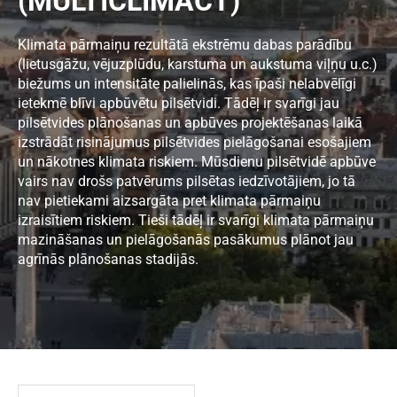
(MULTICLIMACT)
Klimata pārmaiņu rezultātā ekstrēmu dabas parādību
(lietusgāžu, vējuzplūdu, karstuma un aukstuma viļņu u.c.)
biežums un intensitāte palielinās, kas īpaši nelabvēlīgi
ietekmē blīvi apbūvētu pilsētvidi. Tādēļ ir svarīgi jau
pilsētvides plānošanas un apbūves projektēšanas laikā
izstrādāt risinājumus pilsētvides pielāgošanai esošajiem
un nākotnes klimata riskiem. Mūsdienu pilsētvidē apbūve
vairs nav drošs patvērums pilsētas iedzīvotājiem, jo tā
nav pietiekami aizsargāta pret klimata pārmaiņu
izraisītiem riskiem. Tieši tādēļ ir svarīgi klimata pārmaiņu
mazināšanas un pielāgošanās pasākumus plānot jau
agrīnās plānošanas stadijās.