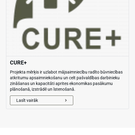
CURE+
Projekta mērķis ir uzlabot mājsaimniecību radīto būvniecības
atkritumu apsaimniekošanu un celt pašvaldības darbinieku
zināšanas un kapacitāti aprites ekonomikas pasākumu
plānošanā, izstrādē un īstenošanā.
Lasīt vairāk