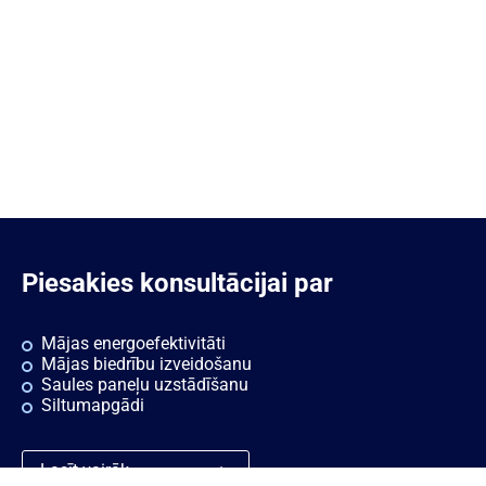
Piesakies konsultācijai par
Mājas energoefektivitāti
Mājas biedrību izveidošanu
Saules paneļu uzstādīšanu
Siltumapgādi
Lasīt vairāk