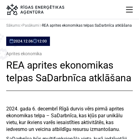
Sākums
Pasākumi
REA aprites ekonomikas telpas SaDarbnīca atklāšana
Par mums
2024.12.06
12:00
Projekti
Energoefektivitāte
Aprites ekonomika
Pasākumi
REA aprites ekonomikas
Jaunumi
telpas SaDarbnīca atklāšana
Aprites ekonomika
Iesaisties
Elpo Rīga!
Ēkas atjaunošanas ABC
2024. gada 6. decembrī Rīgā durvis vērs pirmā aprites
ekonomikas telpa – SaDarbnīca, kas kļūs par unikālu
vietu, kur ikviens varēs iesaistīties aktivitātēs, kas
iedvesmo un veicina atbildīgu resursu izmantošanu.
Meklēt
Language
Iestatījumi
SaDarbnīca būs multifunkcionāla vieta, kurā iedzīvotāji