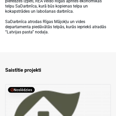
pieredzes izpēti, REA veido Rīgas aprites ekonomikas
telpu SaDarbnīca, kurā būs kopienas telpa un
kokapstrādes un labošanas darbnīca.
SaDarbnīca atrodas Rīgas Mājokļu un vides
departamenta piedāvātās telpās, kurās iepriekš atradās
“Latvijas pasta” nodaļa.
Saistītie projekti
Noslēdzies