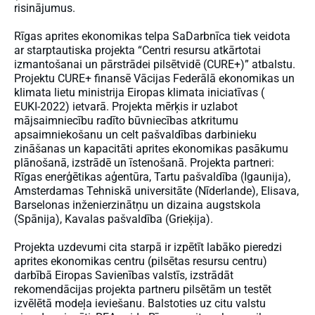
risinājumus.
Rīgas aprites ekonomikas telpa SaDarbnīca tiek veidota
ar starptautiska projekta “Centri resursu atkārtotai
izmantošanai un pārstrādei pilsētvidē (CURE+)” atbalstu.
Projektu CURE+ finansē Vācijas Federālā ekonomikas un
klimata lietu ministrija Eiropas klimata iniciatīvas (
EUKI-2022
) ietvarā. Projekta mērķis ir uzlabot
mājsaimniecību radīto būvniecības atkritumu
apsaimniekošanu un celt pašvaldības darbinieku
zināšanas un kapacitāti aprites ekonomikas pasākumu
plānošanā, izstrādē un īstenošanā. Projekta partneri:
Rīgas enerģētikas aģentūra, Tartu pašvaldība (Igaunija),
Amsterdamas Tehniskā universitāte (Nīderlande), Elisava,
Barselonas inženierzinātņu un dizaina augstskola
(Spānija), Kavalas pašvaldība (Grieķija).
Projekta uzdevumi cita starpā ir izpētīt labāko pieredzi
aprites ekonomikas centru (pilsētas resursu centru)
darbībā Eiropas Savienības valstīs, izstrādāt
rekomendācijas projekta partneru pilsētām un testēt
izvēlētā modeļa ieviešanu. Balstoties uz citu valstu