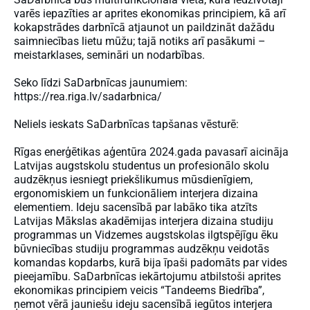
varēs iepazīties ar aprites ekonomikas principiem, kā arī
kokapstrādes darbnīcā atjaunot un paildzināt dažādu
saimniecības lietu mūžu; tajā notiks arī pasākumi –
meistarklases, semināri un nodarbības.
Seko līdzi SaDarbnīcas jaunumiem:
https://rea.riga.lv/sadarbnica/
Neliels ieskats SaDarbnīcas tapšanas vēsturē:
Rīgas enerģētikas aģentūra 2024.gada pavasarī aicināja
Latvijas augstskolu studentus un profesionālo skolu
audzēkņus iesniegt priekšlikumus mūsdienīgiem,
ergonomiskiem un funkcionāliem interjera dizaina
elementiem. Ideju sacensībā par labāko tika atzīts
Latvijas Mākslas akadēmijas interjera dizaina studiju
programmas un Vidzemes augstskolas ilgtspējīgu ēku
būvniecības studiju programmas audzēkņu veidotās
komandas kopdarbs, kurā bija īpaši padomāts par vides
pieejamību. SaDarbnīcas iekārtojumu atbilstoši aprites
ekonomikas principiem veicis “Tandeems Biedrība”,
ņemot vērā jauniešu ideju sacensībā iegūtos interjera