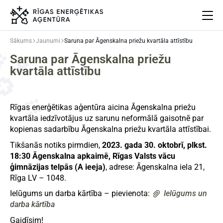
Sākums
Jaunumi
Saruna par Āgenskalna priežu kvartāla attīstību
Saruna par Āgenskalna priežu
Par mums
kvartāla attīstību
Projekti
Energoefektivitāte
Pasākumi
Rīgas enerģētikas aģentūra aicina Āgenskalna priežu
Jaunumi
kvartāla iedzīvotājus uz sarunu neformālā gaisotnē par
Aprites ekonomika
kopienas sadarbību Āgenskalna priežu kvartāla attīstībai.
Iesaisties
Tikšanās notiks pirmdien,
2023. gada 30. oktobrī, plkst.
Elpo Rīga!
18:30 Āgenskalna apkaimē, Rīgas Valsts vācu
ģimnāzijas telpās (A ieeja)
, adrese: Āgenskalna iela 21,
Ēkas atjaunošanas ABC
Rīga LV – 1048.
Ielūgums un darba kārtība – pievienota:
Ielūgums un
darba kārtība
Meklēt
Language
Iestatījumi
Gaidīsim!