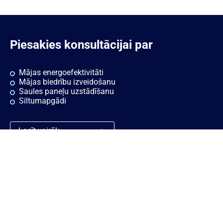
Piesakies konsultācijai par
Mājas energoefektivitāti
Mājas biedrību izveidošanu
Saules paneļu uzstādīšanu
Siltumapgādi
Lasīt vairāk
Ātrās saites
Noderīgi
Rekvizīti
Sīkdatnes