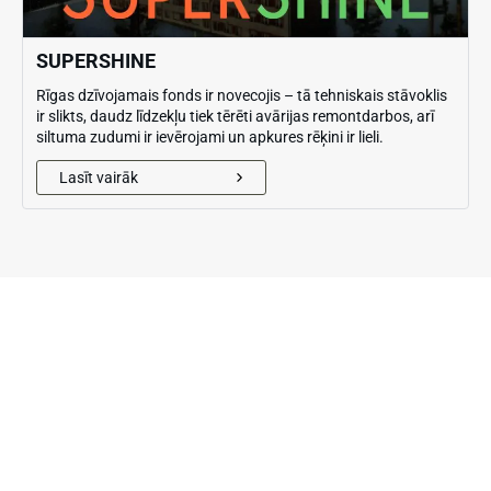
SUPERSHINE
Rīgas dzīvojamais fonds ir novecojis – tā tehniskais stāvoklis
ir slikts, daudz līdzekļu tiek tērēti avārijas remontdarbos, arī
siltuma zudumi ir ievērojami un apkures rēķini ir lieli.
Lasīt vairāk