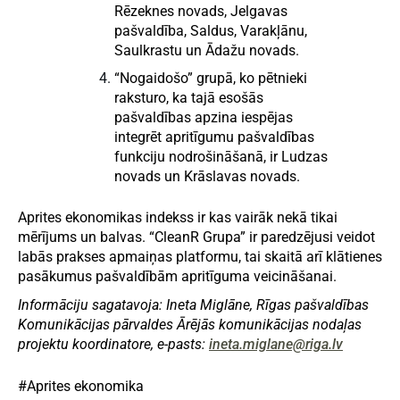
Rēzeknes novads, Jelgavas
pašvaldība, Saldus, Varakļānu,
Saulkrastu un Ādažu novads.
“Nogaidošo” grupā, ko pētnieki
raksturo, ka tajā esošās
pašvaldības apzina iespējas
integrēt apritīgumu pašvaldības
funkciju nodrošināšanā, ir Ludzas
novads un Krāslavas novads.
Aprites ekonomikas indekss ir kas vairāk nekā tikai
mērījums un balvas. “CleanR Grupa” ir paredzējusi veidot
labās prakses apmaiņas platformu, tai skaitā arī klātienes
pasākumus pašvaldībām apritīguma veicināšanai.
Informāciju sagatavoja: Ineta Miglāne, Rīgas pašvaldības
Komunikācijas pārvaldes Ārējās komunikācijas nodaļas
projektu koordinatore, e-pasts:
ineta.miglane@riga.lv
#Aprites ekonomika