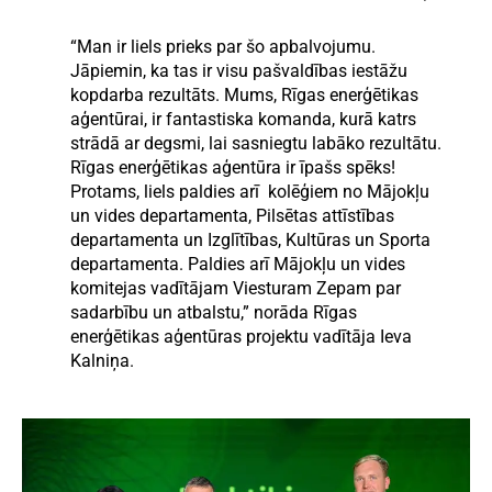
“Man ir liels prieks par šo apbalvojumu.
Jāpiemin, ka tas ir visu pašvaldības iestāžu
kopdarba rezultāts. Mums, Rīgas enerģētikas
aģentūrai, ir fantastiska komanda, kurā katrs
strādā ar degsmi, lai sasniegtu labāko rezultātu.
Rīgas enerģētikas aģentūra ir īpašs spēks!
Protams, liels paldies arī kolēģiem no Mājokļu
un vides departamenta, Pilsētas attīstības
departamenta un Izglītības, Kultūras un Sporta
departamenta. Paldies arī Mājokļu un vides
komitejas vadītājam Viesturam Zepam par
sadarbību un atbalstu,” norāda Rīgas
enerģētikas aģentūras projektu vadītāja Ieva
Kalniņa.