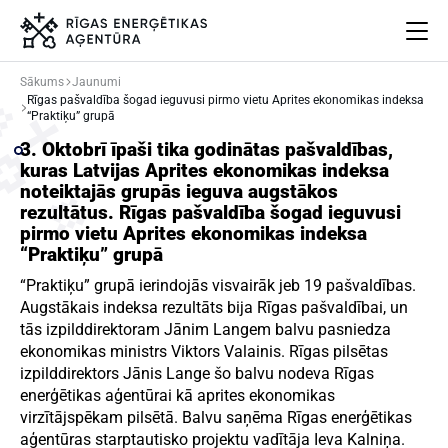
Sākums
Jaunumi
Rīgas pašvaldība šogad ieguvusi pirmo vietu Aprites ekonomikas indeksa
Par mums
“Praktiķu” grupā
Projekti
3. Oktobrī īpaši tika godinātas pašvaldības,
kuras Latvijas Aprites ekonomikas indeksa
Energoefektivitāte
noteiktajās grupās ieguva augstākos
Pasākumi
rezultātus. Rīgas paš
valdība šogad ieguvusi
Jaunumi
pirmo vietu Aprites ekonomikas indeksa
“Praktiķu” grupā
Aprites ekonomika
Iesaisties
“Praktiķu” grupā ierindojās visvairāk jeb 19 pašvaldības.
Augstākais indeksa rezultāts bija Rīgas pašvaldībai, un
Elpo Rīga!
tās izpilddirektoram Jānim Langem balvu pasniedza
Ēkas atjaunošanas ABC
ekonomikas ministrs Viktors Valainis. Rīgas pilsētas
izpilddirektors Jānis Lange šo balvu nodeva Rīgas
enerģētikas aģentūrai kā aprites ekonomikas
virzītājspēkam pilsētā. Balvu saņēma Rīgas enerģētikas
Meklēt
Language
Iestatījumi
aģentūras starptautisko projektu vadītāja Ieva Kalniņa.