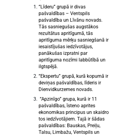
“Līderu” grupā ir divas
pašvaldības – Ventspils
pašvaldība un Līvānu novads.
Tās sasniegušas augstākos
rezultātus apritīgumā, tās
apritīguma mērķu sasniegšanā ir
iesaistījušas iedzīvotājus,
panākušas izpratni par
apritīguma nozīmi labbūtībā un
ilgtspējā.
“Ekspertu” grupā, kurā kopumā ir
deviņas pašvaldības, līderis ir
Dienvidkurzemes novads.
“Apzinīgo” grupa, kurā ir 11
pašvaldības, īsteno aprites
ekonomikas principus un skaidro
tos iedzīvotājiem. Tajā ir šādas
pašvaldības: Bauskas, Preiļu,
Talsu, Limbažu, Ventspils un