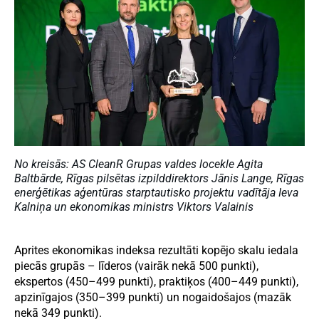
No kreisās: AS CleanR Grupas valdes locekle Agita
Baltbārde, Rīgas pilsētas izpilddirektors Jānis Lange, Rīgas
enerģētikas aģentūras starptautisko projektu vadītāja Ieva
Kalniņa un ekonomikas ministrs Viktors Valainis
Aprites ekonomikas indeksa rezultāti kopējo skalu iedala
piecās grupās – līderos (vairāk nekā 500 punkti),
ekspertos (450–499 punkti), praktiķos (400–449 punkti),
apzinīgajos (350–399 punkti) un nogaidošajos (mazāk
nekā 349 punkti).