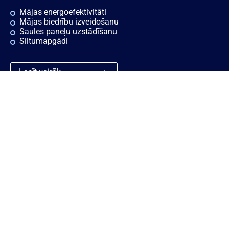
Mājas energoefektivitāti
Mājas biedrību izveidošanu
Saules paneļu uzstādīšanu
Siltumapgādi
Lasīt vairāk
Ātrās saites
Noderīgi
Rekvizīti
Sīkdatnes
Vakances
Privātuma politika
Konsultācijas
Piekļūstamības paziņojums
Ziņošanas platforma "Ziņo
KNAB!"
Personas datu aizsardzības
politika