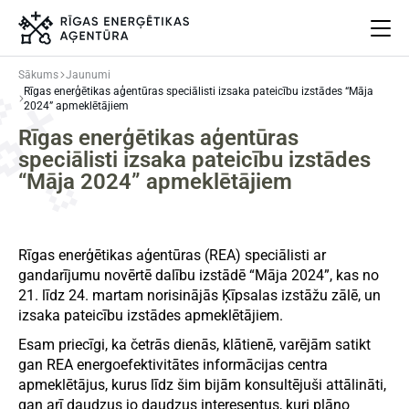
Sākums
Jaunumi
Rīgas enerģētikas aģentūras speciālisti izsaka pateicību izstādes “Māja
Par mums
2024” apmeklētājiem
Projekti
Rīgas enerģētikas aģentūras
speciālisti izsaka pateicību izstādes
Energoefektivitāte
“Māja 2024” apmeklētājiem
Pasākumi
Jaunumi
Aprites ekonomika
Rīgas enerģētikas aģentūras (REA) speciālisti ar
Iesaisties
gandarījumu novērtē dalību izstādē “Māja 2024”, kas no
Elpo Rīga!
21. līdz 24. martam norisinājās Ķīpsalas izstāžu zālē, un
Ēkas atjaunošanas ABC
izsaka pateicību izstādes apmeklētājiem.
Esam priecīgi, ka četrās dienās, klātienē, varējām satikt
gan REA energoefektivitātes informācijas centra
apmeklētājus, kurus līdz šim bijām konsultējuši attālināti,
Meklēt
Language
Iestatījumi
gan arī daudzus jo daudzus interesentus, kuri plāno