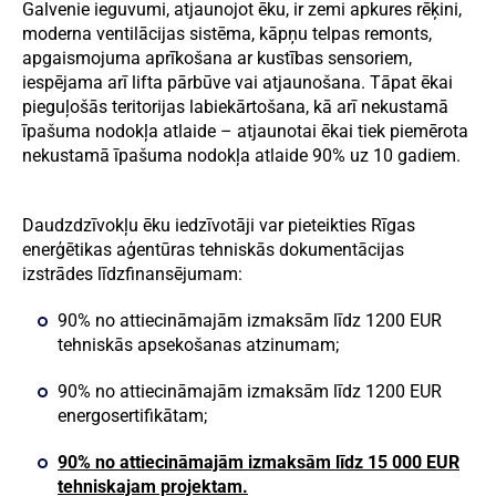
Galvenie ieguvumi, atjaunojot ēku, ir zemi apkures rēķini,
moderna ventilācijas sistēma, kāpņu telpas remonts,
apgaismojuma aprīkošana ar kustības sensoriem,
iespējama arī lifta pārbūve vai atjaunošana. Tāpat ēkai
pieguļošās teritorijas labiekārtošana, kā arī nekustamā
īpašuma nodokļa atlaide – atjaunotai ēkai tiek piemērota
nekustamā īpašuma nodokļa atlaide 90% uz 10 gadiem.
Daudzdzīvokļu ēku iedzīvotāji var pieteikties Rīgas
enerģētikas aģentūras tehniskās dokumentācijas
izstrādes līdzfinansējumam:
90% no attiecināmajām izmaksām līdz 1200 EUR
tehniskās apsekošanas atzinumam;
90% no attiecināmajām izmaksām līdz 1200 EUR
energosertifikātam;
90% no attiecināmajām izmaksām līdz 15 000 EUR
tehniskajam projektam.