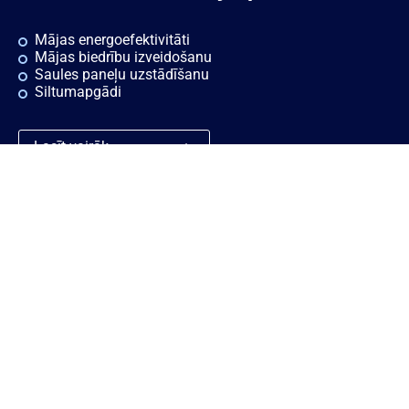
Mājas energoefektivitāti
Mājas biedrību izveidošanu
Saules paneļu uzstādīšanu
Siltumapgādi
Lasīt vairāk
Ātrās saites
Noderīgi
Rekvizīti
Sīkdatnes
Vakances
Privātuma politika
Konsultācijas
Piekļūstamības paziņojums
Ziņošanas platforma "Ziņo
KNAB!"
Personas datu aizsardzības