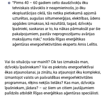
“Pirms 40 – 60 gadiem celto daudzīvokļu ēku
tehniskais stāvoklis ir neapmierinošs, jo ēku
ekspluatācijas ciklā, tās netika pietiekamā apjomā
uzturētas, augušas siltumenerģijas, elektrības, ūdens
apgādes izmaksas, kā rezultātā, tagad, dzīvokļu
īpašnieki, saskaras ar to, ka nākas pārmaksāt par šie
pakalpojumiem, pastāv neprognozējamu avārijas
maksājumu riski,” norāda Rīgas enerģētikas
aģentūras energoefektivitātes eksperts Arnis Lelītis.
Vai šo situāciju var mainīt? Cik tas izmaksās man,
dzīvokļu īpašniekam? Vai es piekristu energoefektīvai
ēkas atjaunošanai, ja zinātu, ka atjaunojot ēku kompleksi,
izmantojot valsts un pašvaldības energoefektivitātes
programmas, rēķins nekļūs lielāks? Kas man, dzīvokļa
īpašniekam, jādara? – uz šiem un citiem jautājumiem
palīdzēs atbildēt Rīgas enerģētikas aģentūras speciālisti.