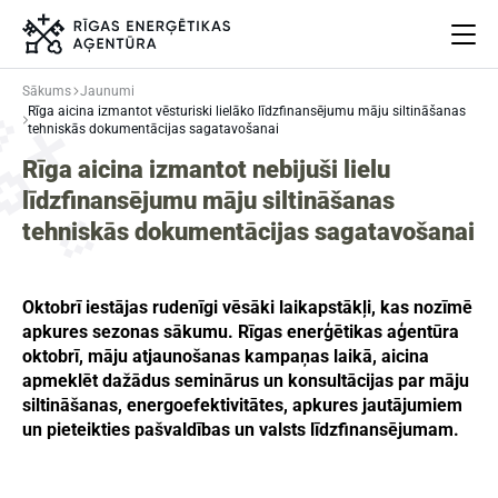
Sākums
Jaunumi
Rīga aicina izmantot vēsturiski lielāko līdzfinansējumu māju siltināšanas
Par mums
tehniskās dokumentācijas sagatavošanai
Projekti
Rīga aicina izmantot nebijuši lielu
Energoefektivitāte
līdzfinansējumu māju siltināšanas
Pasākumi
tehniskās dokumentācijas sagatavošanai
Jaunumi
Aprites ekonomika
Oktobrī iestājas rudenīgi vēsāki laikapstākļi, kas nozīmē
Iesaisties
apkures sezonas sākumu. Rīgas enerģētikas aģentūra
Elpo Rīga!
oktobrī, māju atjaunošanas kampaņas laikā, aicina
Ēkas atjaunošanas ABC
apmeklēt dažādus seminārus un konsultācijas par māju
siltināšanas, energoefektivitātes, apkures jautājumiem
un pieteikties pašvaldības un valsts līdzfinansējumam.
Meklēt
Language
Iestatījumi