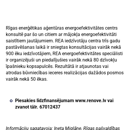
Rīgas enerģētikas aģentūras energoefektivitātes centrs
konsultē par šo un citiem ar mājokļa energoefektivitāti
saistītiem jautājumiem. REA iedzīvotāju centra trīs gadu
pastāvēšanas laikā ir sniegtas konsultācijas vairāk nekā
900 ēku iedzīvotājiem, REA energoefektivitātes speciālisti
ir organizējuši un piedalījušies vairāk nekā 80 dzīvokļu
īpašnieku kopsapulcēs. Rezultātā ir atjaunotas vai
atrodas būvniecības ieceres realizācijas dažādos posmos
vairāk nekā 50 ēkas.
Piesakies līdzfinansējumam
www.renove.lv
vai
zvanot tālr. 67012437
Informāciju sagatavoja: Ineta Miglāne, Rīgas pašvaldības