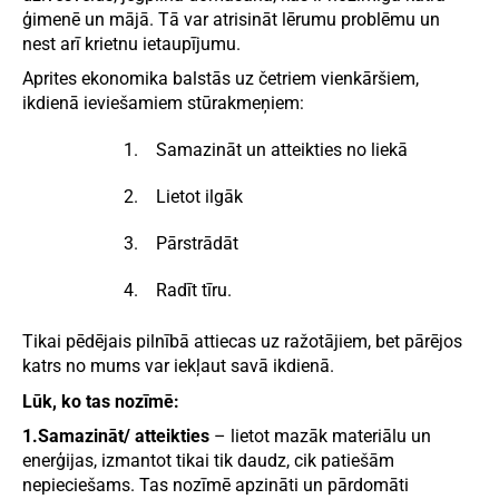
ģimenē un mājā. Tā var atrisināt lērumu problēmu un
nest arī krietnu ietaupījumu.
Aprites ekonomika balstās uz četriem vienkāršiem,
ikdienā ieviešamiem stūrakmeņiem:
Samazināt un atteikties no liekā
Lietot ilgāk
Pārstrādāt
Radīt tīru.
Tikai pēdējais pilnībā attiecas uz ražotājiem, bet pārējos
katrs no mums var iekļaut savā ikdienā.
Lūk, ko tas nozīmē:
1.
Samazināt/ atteikties
– lietot mazāk materiālu un
enerģijas, izmantot tikai tik daudz, cik patiešām
nepieciešams. Tas nozīmē apzināti un pārdomāti