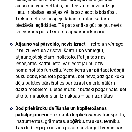
sajūsmā iegūt vēl labu, bet tev vairs nevajadzīgu
lietu. Ir plašas iespējas vēl labo ziedot labdarībai.
Turklāt netrūkst iespēju labas mantas kādam
piedāvāt iegādāties. Tā pat sanāks gūt peļņu, nevis
izdevumus par atkritumu apsaimniekošanu.
Atjauno vai pārveido, nevis izmet
– retro un
vintage
ir milzu vērtība ar savu šarmu, ko var iegūt,
atjaunojot šķietami nolietoto. Pat ja tas nav
iespējams, katrai lietai var iedot jaunu dzīvi,
nomainot tās funkciju. Veca ķerra var pārtapt krāšņā
puķu dobē, kas rotā pagalmu, bet nevajadzīgās koka
dēļu paletes pārvērsties par terasi un oriģinālām
dārza mēbelēm. Lietas mūžs ir būtiski pagarināts, bet
atkritumu apjoms un izmaksas – samazinātas!
Dod priekšroku dalīšanās un koplietošanas
pakalpojumiem
– izmanto koplietošanas transportu,
instrumentus, grāmatas, apģērbu, traukus, tehniku.
Tas dod iespēju ne vien pašam aiztaupīt tēriņus par