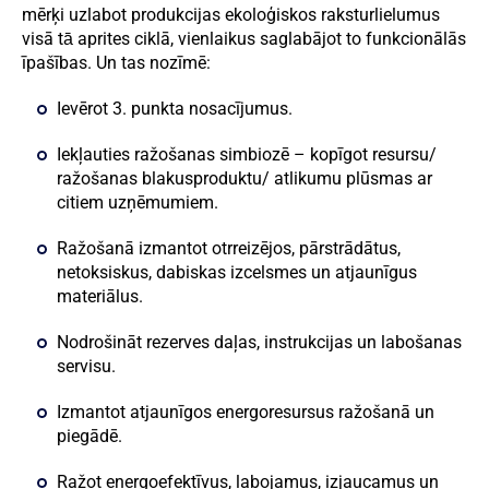
mērķi uzlabot produkcijas ekoloģiskos raksturlielumus
visā tā̄ aprites ciklā, vienlaikus saglabājot to funkcionālās
īpašības. Un tas nozīmē:
Ievērot 3. punkta nosacījumus.
Iekļauties ražošanas simbiozē – kopīgot resursu/
ražošanas blakusproduktu/ atlikumu plūsmas ar
citiem uzņēmumiem.
Ražošanā izmantot otrreizējos, pārstrādātus,
netoksiskus, dabiskas izcelsmes un atjaunīgus
materiālus.
Nodrošināt rezerves daļas, instrukcijas un labošanas
servisu.
Izmantot atjaunīgos energoresursus ražošanā un
piegādē.
Ražot energoefektīvus, labojamus, izjaucamus un