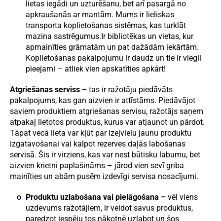
lietas iegādi un uzturēšanu, bet arī pasargā no
apkraušanās ar mantām. Mums ir lieliskas
transporta koplietošanas sistēmas, kas turklāt
mazina sastrēgumus.Ir bibliotēkas un vietas, kur
apmainīties grāmatām un pat dažādām iekārtām.
Koplietošanas pakalpojumu ir daudz un tie ir viegli
pieejami – atliek vien apskatīties apkārt!
Atgriešanas serviss –
tas ir ražotāju piedāvāts
pakalpojums, kas gan aizvien ir attīstāms. Piedāvājot
saviem produktiem atgriešanas servisu, ražotājs saņem
atpakaļ lietotos produktus, kurus var atjaunot un pārdot.
Tāpat vecā lieta var kļūt par izejvielu jaunu produktu
izgatavošanai vai kalpot rezerves daļās labošanas
servisā. Šis ir virziens, kas var nest būtisku labumu, bet
aizvien krietni paplašināms – jārod vien sevī griba
mainīties un abām pusēm izdevīgi servisa nosacījumi.
Produktu uzlabošana vai pielāgošana –
vēl viens
uzdevums ražotājiem, ir veidot savus produktus,
paredzot iespēju tos nākotnē uzlabot un šos