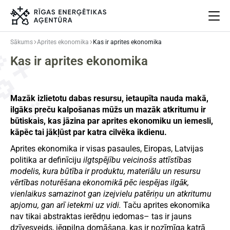
Sākums
Aprites ekonomika
Kas ir aprites ekonomika
Kas ir aprites ekonomika
Par mums
Projekti
Energoefektivitāte
Mazāk izlietotu dabas resursu, ietaupīta nauda makā,
Pasākumi
ilgāks preču kalpošanas mūžs un mazāk atkritumu ir
Jaunumi
būtiskais, kas jāzina par aprites ekonomiku un iemesli,
Aprites ekonomika
kāpēc tai jākļūst par katra cilvēka ikdienu.
Iesaisties
Aprites ekonomika ir visas pasaules, Eiropas, Latvijas
politika ar definīciju
ilgtspējību veicinošs attīstības
Elpo Rīga!
modelis, kura būtība ir produktu, materiālu un resursu
Ēkas atjaunošanas ABC
vērtības noturēšana ekonomikā pēc iespējas ilgāk,
vienlaikus samazinot gan izejvielu patēriņu un atkritumu
apjomu, gan arī ietekmi uz vidi.
Taču aprites ekonomika
nav tikai abstraktas ierēdņu iedomas– tas ir jauns
Meklēt
Language
Iestatījumi
dzīvesveids, jēgpilna domāšana, kas ir nozīmīga katrā