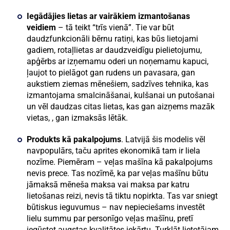
Iegādājies lietas ar vairākiem izmantošanas
veidiem
– tā teikt “trīs vienā”. Tie var būt
daudzfunkcionāli bērnu ratiņi, kas būs lietojami
gadiem, rotaļlietas ar daudzveidīgu pielietojumu,
apģērbs ar izņemamu oderi un noņemamu kapuci,
ļaujot to pielāgot gan rudens un pavasara, gan
aukstiem ziemas mēnešiem, sadzīves tehnika, kas
izmantojama smalcināšanai, kulšanai un putošanai
un vēl daudzas citas lietas, kas gan aizņems mazāk
vietas, , gan izmaksās lētāk.
Produkts kā pakalpojums
. Latvijā šis modelis vēl
navpopulārs, taču aprites ekonomikā tam ir liela
nozīme. Piemēram – veļas mašīna kā pakalpojums
nevis prece. Tas nozīmē, ka par veļas mašīnu būtu
jāmaksā mēneša maksa vai maksa par katru
lietošanas reizi, nevis tā tiktu nopirkta. Tas var sniegt
būtiskus ieguvumus – nav nepieciešams investēt
lielu summu par personīgo veļas mašīnu, pretī
iegūstot augstas kvalitātes iekārtu. Turklāt lietotājam