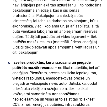
nav jārūpējas par iekārtas uzturēšanu – to nodrošina
pakalpojuma sniedzējs, kas ir šīs jomas
profesionālis. Pakalpojuma sniedzējs būs
ieinteresēts, lai tehnika darbotos nevainojami, būtu
ekonomiska, viegli kopjama un, ja arī saplīstu, lai tā
būtu vienkārši labojama un ar pieejamām rezerves
daļām. Tādējādi parādās arī vides ieguvumi – tiek
patērēts mazāk resursu (materiāli, ūdens, enerģija).
Līdzīgi tiek piedāvāti apgaismojuma, ventilācijas un
citi pakalpojumi.
Izvēlies produktus, kuru ražošanā un piegādē
patērēts mazāk resursu
– ne tikai materiālu, bet arī
enerģijas. Piemēram, preces bez lieka iepakojuma,
vietējos ražojumus, energoefektīvas preces un
piegādi ar velosipēdu nevis auto. Būtiski, ka, dodot
priekšroku vietējiem ražojumiem, tiek ne tikai
ievērojami samazināta transportēšanas
nepieciešamība un visas ar to saistītās “blaknes” –
CO2 izmeši, enerģijas patēriņš, infrastruktūras