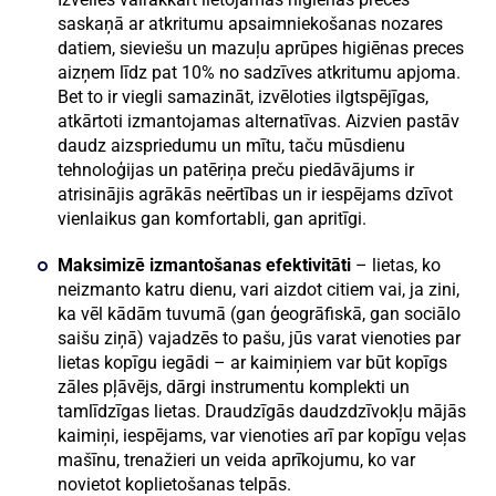
saskaņā ar atkritumu apsaimniekošanas nozares
datiem, sieviešu un mazuļu aprūpes higiēnas preces
aizņem līdz pat 10% no sadzīves atkritumu apjoma.
Bet to ir viegli samazināt, izvēloties ilgtspējīgas,
atkārtoti izmantojamas alternatīvas. Aizvien pastāv
daudz aizspriedumu un mītu, taču mūsdienu
tehnoloģijas un patēriņa preču piedāvājums ir
atrisinājis agrākās neērtības un ir iespējams dzīvot
vienlaikus gan komfortabli, gan apritīgi.
Maksimizē izmantošanas efektivitāti
– lietas, ko
neizmanto katru dienu, vari aizdot citiem vai, ja zini,
ka vēl kādām tuvumā (gan ģeogrāfiskā, gan sociālo
saišu ziņā) vajadzēs to pašu, jūs varat vienoties par
lietas kopīgu iegādi – ar kaimiņiem var būt kopīgs
zāles pļāvējs, dārgi instrumentu komplekti un
tamlīdzīgas lietas. Draudzīgās daudzdzīvokļu mājās
kaimiņi, iespējams, var vienoties arī par kopīgu veļas
mašīnu, trenažieri un veida aprīkojumu, ko var
novietot koplietošanas telpās.