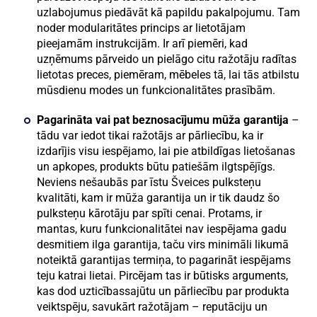
uzlabojumus piedāvāt kā papildu pakalpojumu. Tam
noder modularitātes princips ar lietotājam
pieejamām instrukcijām. Ir arī piemēri, kad
uzņēmums pārveido un pielāgo citu ražotāju radītas
lietotas preces, piemēram, mēbeles tā, lai tās atbilstu
mūsdienu modes un funkcionalitātes prasībām.
Pagarināta vai pat beznosacījumu mūža garantija
–
tādu var iedot tikai ražotājs ar pārliecību, ka ir
izdarījis visu iespējamo, lai pie atbildīgas lietošanas
un apkopes, produkts būtu patiešām ilgtspējīgs.
Neviens nešaubās par īstu Šveices pulksteņu
kvalitāti, kam ir mūža garantija un ir tik daudz šo
pulksteņu kārotāju par spīti cenai. Protams, ir
mantas, kuru funkcionalitātei nav iespējama gadu
desmitiem ilga garantija, taču virs minimāli likumā
noteiktā garantijas termiņa, to pagarināt iespējams
teju katrai lietai. Pircējam tas ir būtisks arguments,
kas dod uzticībassajūtu un pārliecību par produkta
veiktspēju, savukārt ražotājam – reputāciju un