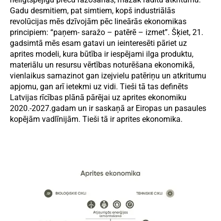
Gadu desmitiem, pat simtiem, kopš industriālās
revolūcijas mēs dzīvojām pēc lineārās ekonomikas
principiem: “paņem- saražo – patērē – izmet”. Šķiet, 21.
gadsimtā mēs esam gatavi un ieinteresēti pāriet uz
aprites modeli, kura būtība ir iespējami ilga produktu,
materiālu un resursu vērtības noturēšana ekonomikā,
vienlaikus samazinot gan izejvielu patēriņu un atkritumu
apjomu, gan arī ietekmi uz vidi. Tieši tā tas definēts
Latvijas rīcības plānā pārējai uz aprites ekonomiku
2020.-2027.gadam un ir saskaņā ar Eiropas un pasaules
kopējām vadlīnijām. Tieši tā ir aprites ekonomika.