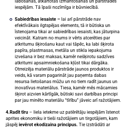
labošanas, atkārtotas izmantošanas un pārstrādes
iespējām. Tā īpaši nozīmīga ir būvniecībā.
Sabiedrības iesaiste –
lai arī pārstrāde nav
efektīvākais ilgtspējas elements, tā ir būtiska un
īstenojama tikai ar sabiedrības iesaisti, kas jāturpina
veicināt. Katram no mums ir vērts atcerēties par
atkritumu šķirošanu kaut vai tāpēc, ka labi šķirota
papīra, plastmasas, metāla un stikla iepakojuma
izvešana ir bez maksas, kamēr nešķirotu sadzīves
atkritumi apsaimniekošana kļūst tikai dārgāka.
Otrreizēja materiālu pārstrāde jaunos produktos ir
veids, kā varam pagarināt jau paņemta dabas
resursa lietošanas mūžu un no tiem radīt jaunus un
inovatīvus materiālus. Tiesa, kamēr mēs mācamies
šķirot aizvien kārtīgāk, būtiski savi darbības principi
par jau minēto materiālu “tīrību” jāveic arī ražotājiem.
4.Radīt tīru
– liela ietekme uz patērētāju iespējām īstenot
aprites ekonomiku ir tieši ražotājiem un tirgotājiem, kam
jāspēj
ievērot ekodizaina principus.
Tie izstrādāti ar