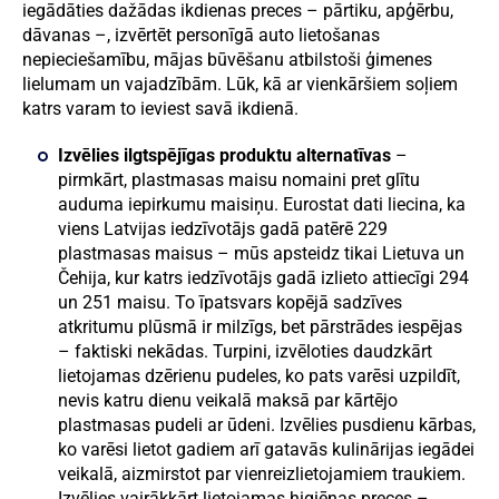
iegādāties dažādas ikdienas preces – pārtiku, apģērbu,
dāvanas –, izvērtēt personīgā auto lietošanas
nepieciešamību, mājas būvēšanu atbilstoši ģimenes
lielumam un vajadzībām. Lūk, kā ar vienkāršiem soļiem
katrs varam to ieviest savā ikdienā.
Izvēlies ilgtspējīgas produktu alternatīvas
–
pirmkārt, plastmasas maisu nomaini pret glītu
auduma iepirkumu maisiņu.
Eurostat dati
liecina, ka
viens Latvijas iedzīvotājs gadā patērē 229
plastmasas maisus – mūs apsteidz tikai Lietuva un
Čehija, kur katrs iedzīvotājs gadā izlieto attiecīgi 294
un 251 maisu. To īpatsvars kopējā sadzīves
atkritumu plūsmā ir milzīgs, bet pārstrādes iespējas
– faktiski nekādas. Turpini, izvēloties daudzkārt
lietojamas dzērienu pudeles, ko pats varēsi uzpildīt,
nevis katru dienu veikalā maksā par kārtējo
plastmasas pudeli ar ūdeni. Izvēlies pusdienu kārbas,
ko varēsi lietot gadiem arī gatavās kulinārijas iegādei
veikalā, aizmirstot par vienreizlietojamiem traukiem.
Izvēlies vairākkārt lietojamas higiēnas preces –