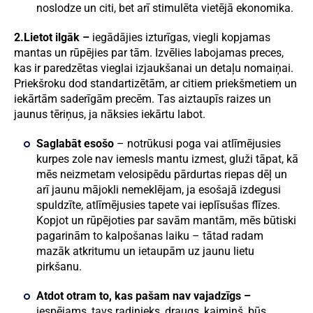
noslodze un citi, bet arī stimulēta vietējā ekonomika.
2.Lietot ilgāk –
iegādājies izturīgas, viegli kopjamas
mantas un rūpējies par tām. Izvēlies labojamas preces,
kas ir paredzētas vieglai izjaukšanai un detaļu nomaiņai.
Priekšroku dod standartizētām, ar citiem priekšmetiem un
iekārtām saderīgām precēm. Tas aiztaupīs raizes un
jaunus tēriņus, ja nāksies iekārtu labot.
Saglabāt esošo
– notrūkusi poga vai atlīmējusies
kurpes zole nav iemesls mantu izmest, gluži tāpat, kā
mēs neizmetam velosipēdu pārdurtas riepas dēļ un
arī jaunu mājokli nemeklējam, ja esošajā izdegusi
spuldzīte, atlīmējusies tapete vai ieplīsušas flīzes.
Kopjot un rūpējoties par savām mantām, mēs būtiski
pagarinām to kalpošanas laiku – tātad radam
mazāk atkritumu un ietaupām uz jaunu lietu
pirkšanu.
Atdot otram to, kas pašam nav vajadzīgs –
iespējams, tavs radinieks, draugs, kaimiņš, būs