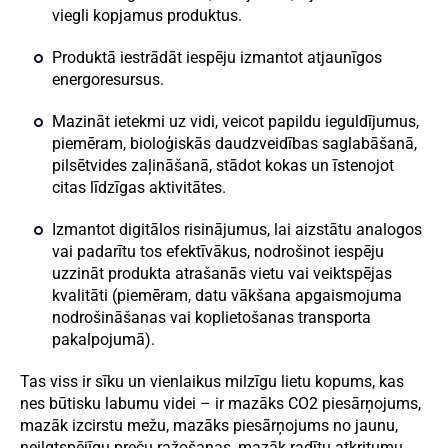
viegli kopjamus produktus.
Produktā iestrādāt iespēju izmantot atjaunīgos
energoresursus.
Mazināt ietekmi uz vidi, veicot papildu ieguldījumus,
piemēram, bioloģiskās daudzveidības saglabāšanā,
pilsētvides zaļināšanā, stādot kokas un īstenojot
citas līdzīgas aktivitātes.
Izmantot digitālos risinājumus, lai aizstātu analogos
vai padarītu tos efektīvākus, nodrošinot iespēju
uzzināt produkta atrašanās vietu vai veiktspējas
kvalitāti (piemēram, datu vākšana apgaismojuma
nodrošināšanas vai koplietošanas transporta
pakalpojumā).
Tas viss ir sīku un vienlaikus milzīgu lietu kopums, kas
nes būtisku labumu videi – ir mazāks CO2 piesārņojums,
mazāk izcirstu mežu, mazāks piesārņojums no jaunu,
neilgtspējīgu preču ražošanas, mazāk radītu atkritumu.