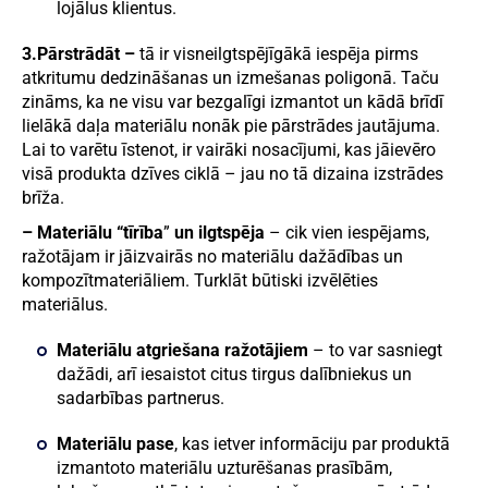
lojālus klientus.
3.Pārstrādāt –
tā ir visneilgtspējīgākā iespēja pirms
atkritumu dedzināšanas un izmešanas poligonā. Taču
zināms, ka ne visu var bezgalīgi izmantot un kādā brīdī
lielākā daļa materiālu nonāk pie pārstrādes jautājuma.
Lai to varētu īstenot, ir vairāki nosacījumi, kas jāievēro
visā produkta dzīves ciklā – jau no tā dizaina izstrādes
brīža.
– Materiālu “tīrība
”
un ilgtspēja
– cik vien iespējams,
ražotājam ir jāizvairās no materiālu dažādības un
kompozītmateriāliem. Turklāt būtiski izvēlēties
materiālus.
Materiālu atgriešana ražotājiem
– to var sasniegt
dažādi, arī iesaistot citus tirgus dalībniekus un
sadarbības partnerus.
Materiālu pase
, kas ietver informāciju par produktā
izmantoto materiālu uzturēšanas prasībām,