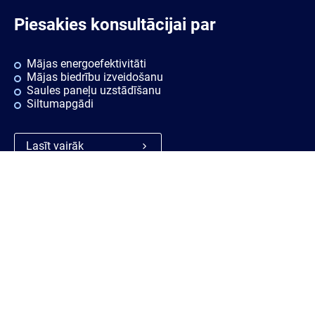
Piesakies konsultācijai par
Mājas energoefektivitāti
Mājas biedrību izveidošanu
Saules paneļu uzstādīšanu
Siltumapgādi
Lasīt vairāk
Ātrās saites
Noderīgi
Rekvizīti
Sīkdatnes
Vakances
Privātuma politika
Konsultācijas
Piekļūstamības paziņojums
Ziņošanas platforma "Ziņo